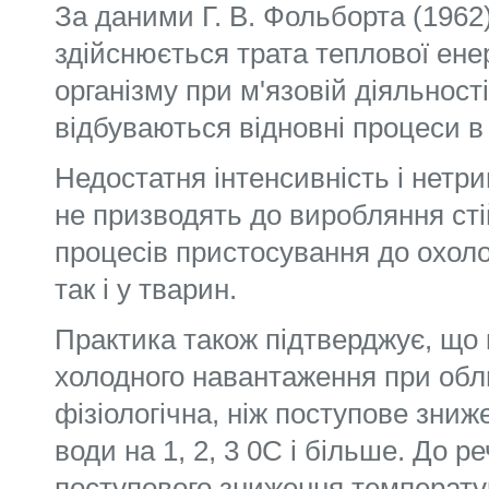
За даними Г. В. Фольборта (196
здійснюється трата теплової енер
організму при м'язовій діяльнос
відбуваються відновні процеси в
Недостатня інтенсивність і нетри
не призводять до виробляння ст
процесів пристосування до охол
так і у тварин.
Практика також підтверджує, що 
холодного навантаження при обл
фізіологічна, ніж поступове зни
води на 1, 2, 3 0С і більше. До р
поступового зниження температу