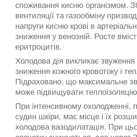
споживання кисню організмом. З
вентиляції та газообміну призво
напруги кисню крові в артеріальні
зниження у венозній. Росте вміст 
еритроцитів.
Холодова дія викликає звуження 
зниження кожного кровотоку і теп
Підраховано, що максимальне зв
може підвищувати теплоізоляцію 
При інтенсивному охолодженні, 
судин шкіри, має місце і їх розш
холодова вазодилатація. При ць