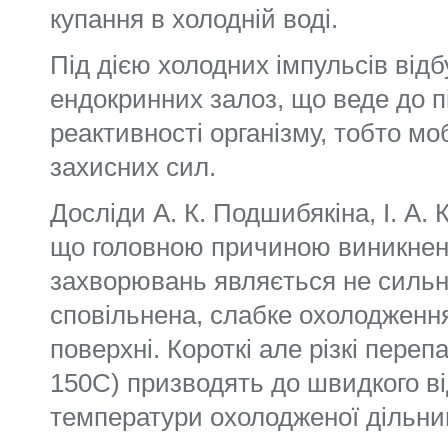
купання в холодній воді.
Під дією холодних імпульсів від
ендокринних залоз, що веде до 
реактивності організму, тобто мобі
захисних сил.
Досліди А. К. Подшибякіна, І. А. 
що головною причиною виникнен
захворювань являється не сильна,
сповільнена, слабке охолодження
поверхні. Короткі але різкі переп
150С) призводять до швидкого в
температури охолодженої дільниц