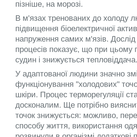
пізніше, на морозі.
В м'язах тренованих до холоду 
підвищення біоелектричної актив
напруження самих м'язів. Дослід
процесів показує, що при цьому 
судин і знижується тепловіддача
У адаптованої людини значно зм
функціонування "холодових" точо
шкіри. Процес терморегуляції ст
досконалим. Ще потрібно виясни
точок знижується: можливо, пере
способу життя, використання од
розвинули в організмі додаткові