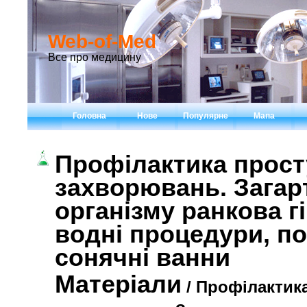
Web-of-Med
Все про медицину
Головна
Нове
Популярне
Мапа
Профілактика прос
захворювань. Загар
організму ранкова г
водні процедури, по
сонячні ванни
Матеріали
/ Профілактик