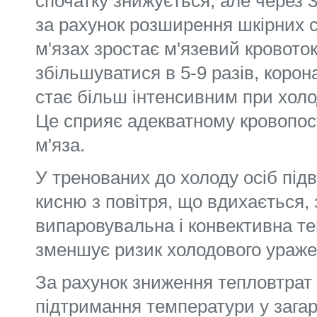
спочатку знижується, але через 
за рахунок розширення шкірних с
м'язах зростає м'язевий кровото
збільшуватися в 5-9 разів, корон
стає більш інтенсивним при хол
Це сприяє адекватному кровопо
м'яза.
У тренованих до холоду осіб під
кисню з повітря, що вдихається,
випаровувальна і конвективна те
зменшує ризик холодового ураже
За рахунок зниження тепловтрат
підтримання температури у зага