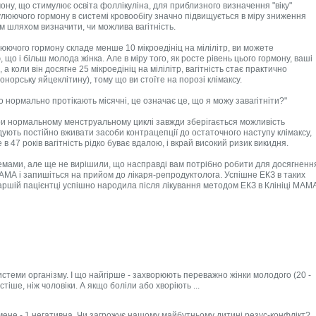
мону, що стимулює освіта фоллікуліна, для приблизного визначення "віку"
улюючого гормону в системі кровообігу значно підвищується в міру зниження
им шляхом визначити, чи можлива вагітність.
юючого гормону складе менше 10 мікроедініц на мілілітр, ви можете
, що і більш молода жінка. Але в міру того, як росте рівень цього гормону, ваші
а коли він досягне 25 мікроедініц на мілілітр, вагітність стає практично
орську яйцеклітину), тому що ви стоїте на порозі клімаксу.
о нормально протікають місячні, це означає це, що я можу завагітніти?"
При нормальному менструальному циклі завжди зберігається можливість
ндують постійно вживати засоби контрацепції до остаточного наступу клімаксу,
в 47 років вагітність рідко буває вдалою, і вкрай високий ризик викидня.
емами, але ще не вирішили, що насправді вам потрібно робити для досягненн
МАМА і запишіться на прийом до лікаря-репродуктолога. Успішне ЕКЗ в таких
таршій пацієнтці успішно народила після лікування методом ЕКЗ в Клініці МАМ
системи організму. І що найгірше - захворюють переважно жінки молодого (20 -
астіше, ніж чоловіки. А якщо боліли або хворіють ...
у мене - 1 негативна. Чи загрожує нашому майбутньому дитині резус-конфлікт?