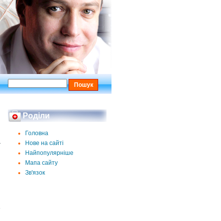
Роділи
Головна
.
Нове на сайті
Найпопулярніше
Мапа сайту
Зв'язок
о