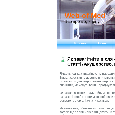
Web-of-Med
Все про медицину
Головна
Нове
Як завагітніти після
Статті
Акушерство, в
/
Якщо ви одна з тих жінок, які народил
Тільки за останнє десятиліття рівень
пізнім віком для народження першої ди
вирішити, чи хочуть вони народжувати
Однак завагітніти традиційним спосо
на заході своєї репродуктивної фази
естрогену в організмі знижується.
Як вважають, обмежений запас яйцеклі
того ж, що залишилися яйцеклітини с