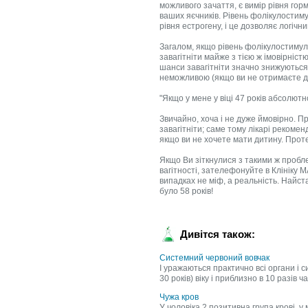
можливого зачаття, є вимір рівня гор
ваших яєчників. Рівень фолікулостим
рівня естрогену, і це дозволяє логічн
Загалом, якщо рівень фолікулостимул
завагітніти майже з тією ж імовірністю
шанси завагітніти значно знижуються, 
неможливою (якщо ви не отримаєте дон
"Якщо у мене у віці 47 років абсолютн
Звичайно, хоча і не дуже ймовірно. 
завагітніти; саме тому лікарі рекоме
якщо ви не хочете мати дитину. Проте 
Якщо Ви зіткнулися з такими ж пробл
вагітності, зателефонуйте в Клініку 
випадках не міф, а реальність. Найс
було 58 років!
Дивітся також:
Системний червоний вовчак
І уражаються практично всі органи і 
30 років) віку і приблизно в 10 разів ч
Чужа кров
У чоловіка 2 позитивна група крові, 