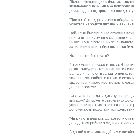
Після закінчення десь близько тридц
вивільнено з яєчників або повторно а
до запліднення, прикріпленню до внут
"Довше п'ятнадцяти років я оберігали
хочеться народити дитину. Чи знизить
Найбільш ймовірно, що овуляція почнет
припиніть прийом пігулок, і якщо у ва
нижче шансів всіх інших жінок вашого 
залишитися пригнобленим, і тоді буд
Як довго треба чекати?
Дослідження показали, що до 41 року 
років примудряється завагітніти лише
раніше й не чекати занадто довго, ко
загальному прийнято вважати безплідн
вікової групи, можливо, не варто чек
даної проблеми.
Ви хочете народити дитину і навряд
випадку? Ви можете звернутися до фах
управляти практично кожною фазою ре
допомагаючи подолати той конкретний
"Чи існують аналізи, що дозволяють 
доведеться робити з медичною допо
В даний час самим надійним способом 