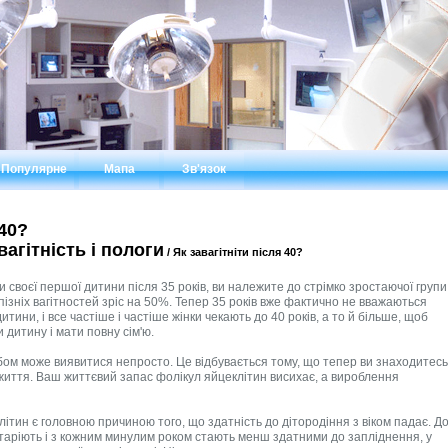
Популярне
Мапа
Зв'язок
 40?
агітність і пологи
/ Як завагітніти після 40?
и своєї першої дитини після 35 років, ви належите до стрімко зростаючої групи
 пізніх вагітностей зріс на 50%. Тепер 35 років вже фактично не вважаються
тини, і все частіше і частіше жінки чекають до 40 років, а то й більше, щоб
 дитину і мати повну сім'ю.
бом може виявитися непросто. Це відбувається тому, що тепер ви знаходитесь
 життя. Ваш життєвий запас фолікул яйцеклітин висихає, а вироблення
тин є головною причиною того, що здатність до дітородіння з віком падає. Д
таріють і з кожним минулим роком стають менш здатними до запліднення, у