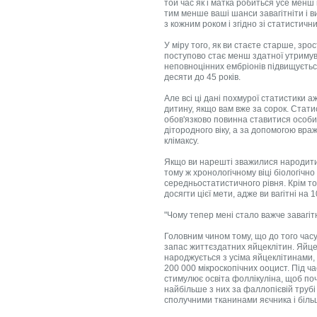
той час як і матка робиться усе менш
тим менше ваші шанси завагітніти і в
з кожним роком і згідно зі статисти
У міру того, як ви стаєте старше, зро
поступово стає менш здатної утримув
неповноцінних ембріонів підвищується 
десяти до 45 років.
Але всі ці дані похмурої статистики а
дитину, якщо вам вже за сорок. Стати
обов'язково повинна ставитися особис
дітородного віку, а за допомогою вра
клімаксу.
Якщо ви нарешті зважилися народити 
тому ж хронологічному віці біологічн
середньостатистичного рівня. Крім тог
досягти цієї мети, адже ви вагітні на 
"Чому тепер мені стало важче завагіт
Головним чином тому, що до того часу,
запас життєздатних яйцеклітин. Яйцек
народжується з усіма яйцеклітинами, я
200 000 мікроскопічних ооцист. Під ч
стимулює освіта фоллікуліна, щоб по
найбільше з них за фаллопієвій трубі 
сполучними тканинами яєчника і біль