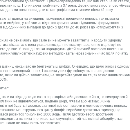
 пристосованої до вагітності. Цілком справедливо те, що чим старше ви стаєте,
иносити плід. Починаючи приблизно з 37 років, фертильність поступово убува
чними даними починає падати катастрофічними темпами після 41 року.
стають і шанси на викидень і можливості вроджених пороків, так як матка
ати ембріон, у той час як відсоток хромосомних відхилень і формування
від одиничних випадків до двох з десяти до 40 років і до чотирьох-п'яти з
ж ніяк не означають, що саме ви не можете завагітніти і народити здорову
стика цікава, але вона узагальнює дані по всьому населенню в цілому і не
то до вас. У наші дні жінки народжують дітей значний час після настання
жаючих уяву новітніх наукових методик навіть через значний час після початку
дитину, нехай вас не бентежать ці цифри. Очевидно, що деякі жінки в одному 
о значно молодший інших, і яєчники у них функціонують значно довше
о, якщо ви дійсно завагітніли, не звертайте уваги на те, як важко іншим жінка
100%.
ніти?"
 коли ви підходите до свого сорокаріччя або досягаєте його, ви вичерпує свій
літини не відновлюються, подібно шкірі, м'язам або кістках. Жінка
кі в неї будуть, і досягає статевої зрілості, маючи в кожному яєчнику порядку
ас кожного менструального циклу гіпофіз виробляє достатньо гормону, що
чався розвиток приблизно 1000 яєць. Після двотижневого зростання
виходить з яєчника і починається овуляція, в той час як інші абсорбуються
ше ніколи не починають розвиватися.