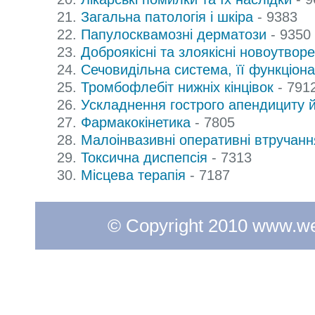
Загальна патологія і шкіра
- 9383
Папулосквамозні дерматози
- 9350
Доброякісні та злоякісні новоутвор
Сечовидільна система, її функціон
Тромбофлебіт нижніх кінцівок
- 791
Ускладнення гострого апендициту й
Фармакокінетика
- 7805
Малоінвазивні оперативні втручанн
Токсична диспепсія
- 7313
Місцева терапія
- 7187
© Copyright 2010 www.web