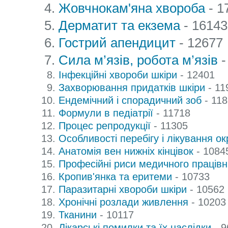
Жовчнокам'яна хвороба
- 1
Дерматит та екзема
- 16143
Гострий апендицит
- 12677
Сила м’язів, робота м’язів
-
Інфекційні хвороби шкіри
- 12401
Захворювання придатків шкіри
- 11
Ендемічний і спорадичний зоб
- 11
Формули в педіатрії
- 11718
Процес репродукції
- 11305
Особливості перебігу і лікування о
Анатомія вен нижніх кінцівок
- 1084
Професійні риси медичного працівн
Кропив'янка та еритеми
- 10733
Паразитарні хвороби шкіри
- 10562
Хронічні розлади живлення
- 10203
Тканини
- 10117
Лікарські помилки та їх наслідки
- 9