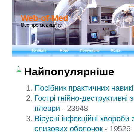
Web-of-Med
Все про медицину
Головна
Нове
Популярне
Мапа
Найпопулярніше
Посібник практичних навиків
Гострі гнійно-деструктивні 
плеври
- 23948
Вірусні інфекційні хвороби 
слизових оболонок
- 19526