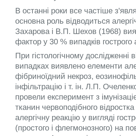
В останні роки все частіше з'явл
основна роль відводиться алергі
Захарова і В.П. Шехов (1968) ви
фактор у 30 % випадків гострого
При гістологічному дослідженні в
випадках виявлено елементи алер
фібриноїдний некроз, еозинофіль
інфільтрацію і т. ін. Л.П. Очелен
провели експеримент з імунізаці
тканин червоподібного відростк
алергічну реакцію у вигляді гост
(простого і флегмонозного) на п