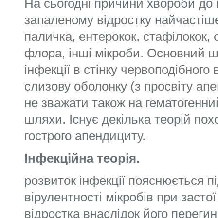
На сьогодні причини хвороби до 
запаленому відростку найчастіш
паличка, ентерокок, стафілокок, 
флора, інші мікроби. Основний 
інфекції в стінку червоподібного 
слизову оболонку (з просвіту ап
не зважати також на гематогенни
шляхи. Існує декілька теорій по
гострого апендициту.
Інфекційна теорія.
розвиток інфекції пояснюється 
вірулентності мікробів при застої
відростка внаслідок його перегин