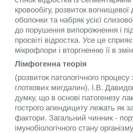
кровообігу, розвиток вогнищевої 
оболонки та набряк усієї слизов
до порушення випорожнення і пі
просвіті відростка. Усе це сприяє
мікрофлори і вторгненню її в змін
Лімфогенна теорія
(розвиток патологічного процесу
глоткових мигдалин). І.В. Дави
думку, що в основі патогенезу лак
гострого апендициту лежать як заг
фактори. Загальний чинник - по
імунобіологічного стану організм