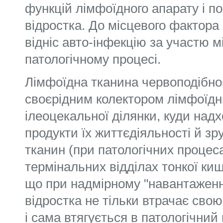
функцій лімфоїдного апарату і по
відростка. До місцевого фактора
відніс авто-інфекцію за участю м
патологічному процесі.
Лімфоїдна тканина червоподібног
своєрідним колектором лімфоїдн
ілеоцекальної ділянки, куди надх
продукти їх життєдіяльності й з
тканин (при патологічних процеса
термінальних відділах тонкої ки
що при надмірному "навантаженн
відростка не тільки втрачає свою
і сама втягується в патологічний