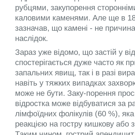
рубцями, закупорення стороннім
каловими каменями. Але ще в 18
зазначав, що камені - не причина
наслідок.
Зараз уже відомо, що застій у ві
спостерігається дуже часто як пр
запальних явищ, так і в разі вир
навіть у тяжких випадках захво
може не бути. Заку-порення прос
відростка може відбуватися за ра
лімфоїдних фолікулів (60 %), яка
реакцією на гостру кишкову або 
Таким чином, гострий апендицит 