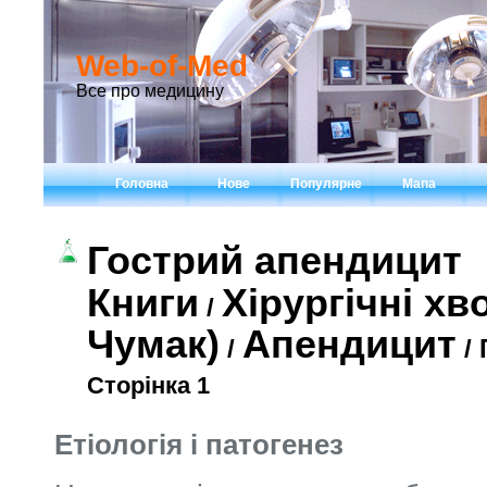
Web-of-Med
Все про медицину
Головна
Нове
Популярне
Мапа
Гострий апендицит
Книги
Хірургічні хв
/
Чумак)
Апендицит
/
/ 
Сторінка 1
Етіологія і патогенез