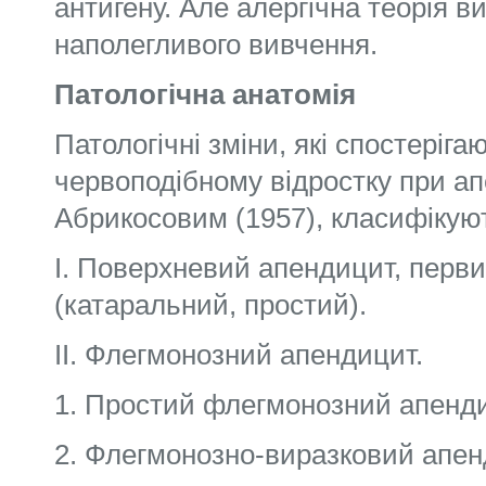
антигену. Але алергічна теорія 
наполегливого вивчення.
Патологічна анатомія
Патологічні зміни, які спостеріга
червоподібному відростку при апе
Абрикосовим (1957), класифікую
I. Поверхневий апендицит, перв
(катаральний, простий).
II. Флегмонозний апендицит.
1. Простий флегмонозний апенди
2. Флегмонозно-виразковий апен