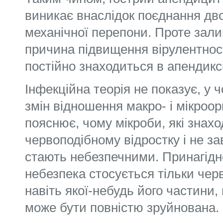
виникає внаслідок поєднання двох
механічної перепони. Проте зал
причина підвищення вірулентності
постійно знаходиться в апендиксі
Інфекційна теорія не показує, у 
змін відношення макро- і мікроор
пояснює, чому мікроби, які знахо
червоподібному відростку і не з
стають небезпечними. Принагідн
небезпека стосується тільки черв
навіть якої-небудь його частини,
може бути повністю зруйнована.