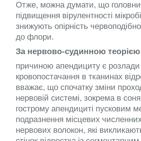
Отже, можна думати, що головни
підвищення вірулентності мікробі
знижують опірність червоподібно
до флори.
За нервово-судинною теорією
причиною апендициту є розлади і
кровопостачання в тканинах відро
вважає, що спочатку зміни прохо
нервовій системі, зокрема в сон
гострому апендициті пусковим м
подразнення місцевих численни
нервових волокон, які викликают
стінок відростка із сегментарни