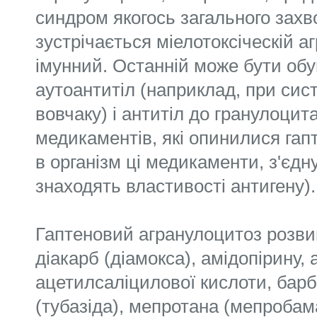
синдром якогось загального зах
зустрічається міелотоксіческій а
імунний. Останній може бути об
аутоантитіл (наприклад, при си
вовчаку) і антитіл до гранулоци
медикаментів, які опинилися гап
в організм ці медикаменти, з'єдн
знаходять властивості антигену).
Гаптеновий агранулоцитоз розви
діакарб (діамокса), амідопірину, 
ацетилсаліцилової кислоти, барбі
(тубазіда), мепротана (мепробам