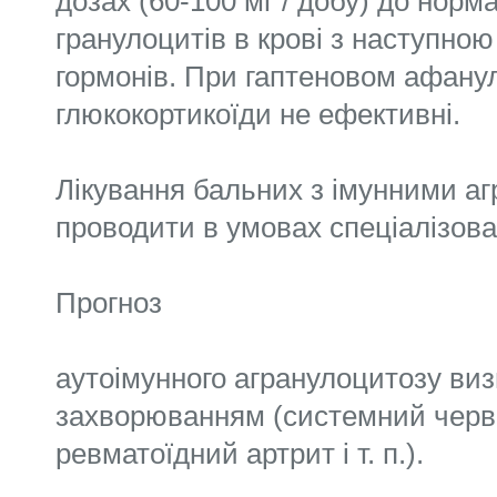
дозах (60-100 мг / добу) до норма
гранулоцитів в крові з наступно
гормонів. При гаптеновом афану
глюкокортикоїди не ефективні.
Лікування бальних з імунними а
проводити в умовах спеціалізова
Прогноз
аутоімунного агранулоцитозу ви
захворюванням (системний черв
ревматоїдний артрит і т. п.).