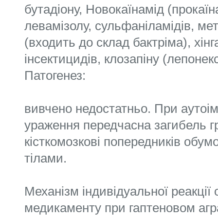
бутадіону, Новокаїнамід (прокаїн
левамізолу, сульфаніламідів, ме
(входить до склад бактріма), хінг
інсектицидів, клозапіну (лепонекс
Патогенез:
вивчено недостатньо. При аутоі
ураження передчасна загибель гр
кісткомозкові попередників обум
тілами.
Механізм індивідуальної реакції 
медикаменту при гаптеновом агр