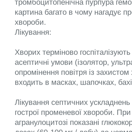
тромбоцитопенічна пурпура гемор
картина багато в чому нагадує п
хвороби.
Лікування:
Хворих терміново госпіталізують
асептичні умови (ізолятор, ульт
опромінення повітря із захистом
входить в масках, шапочках, бахі
Лікування септичних ускладнень 
гострої променевої хвороби. При
агранулоцитозі показані глюкоко