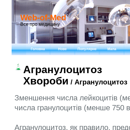
Web-of-Med
Все про медицину
Головна
Нове
Популярне
Мапа
Агранулоцитоз
Хвороби
/ Агранулоцитоз
Зменшення числа лейкоцитів (ме
числа гранулоцитів (менше 750 в 
Агранулоцитоз, як правило, пре