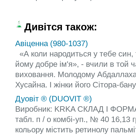
Дивітся також:
Авіценна (980-1037)
«А коли народиться у тебе син, 
йому добре ім'я», - вчили в той ч
виховання. Молодому Абдаллаха
Хусайна. І жінки його Сітора-бану 
Дуовіт ® (DUOVIT ®)
Виробник: KRKA СКЛАД І ФОРМ
табл. п / о комбі-уп., № 40 16,13
кольору містить ретинолу пальміт