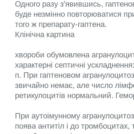
Одного разу з'явившись, гаптен
буде незмінно повторюватися при
того ж препарату-гаптена.
Клінічна картина
хвороби обумовлена агранулоцит
характерні септичні ускладнення: 
п. При гаптеновом агранулоцитозі
звичайно немає, але число лімфо
ретикулоцитів нормальний. Гемор
При аутоімунному агранулоцитоз
поява антитіл і до тромбоцитах, 