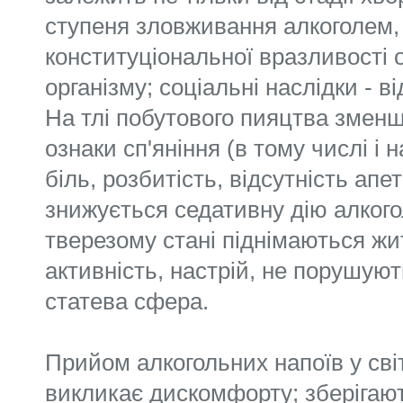
ступеня зловживання алкоголем, 
конституціональної вразливості
організму; соціальні наслідки - ві
На тлі побутового пияцтва змен
ознаки сп'яніння (в тому числі і 
біль, розбитість, відсутність апе
знижується седативну дію алкоголю,
тверезому стані піднімаються жи
активність, настрій, не порушуют
статева сфера.
Прийом алкогольних напоїв у сві
викликає дискомфорту; зберігают