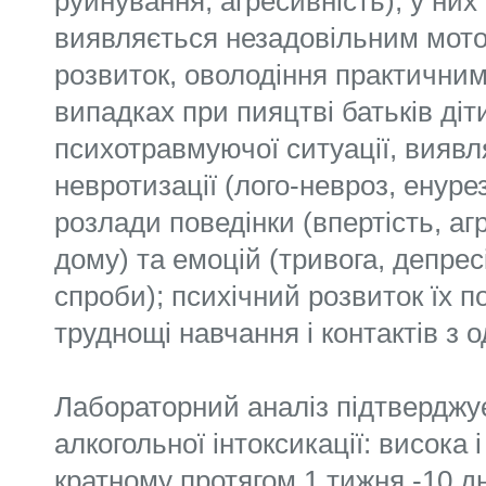
руйнування, агресивність), у ни
виявляється незадовільним мото
розвиток, оволодіння практичним
випадках при пияцтві батьків діт
психотравмуючої ситуації, вияв
невротизації (лого-невроз, енурез
розлади поведінки (впертість, агр
дому) та емоцій (тривога, депрес
спроби); психічний розвиток їх п
труднощі навчання і контактів з 
Лабораторний аналіз підтверджує
алкогольної інтоксикації: висока 
кратному протягом 1 тижня -10 дн