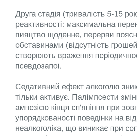
Друга стадія (тривалість 5-15 ро
реактивності: максимальна перен
пияцтво щоденне, перерви пояс
обставинами (відсутність грошей,
створюють враження періодичност
псевдозапоі.
Седативний ефект алкоголю зник
тільки активує. Палімпсести змі
амнезією кінця сп'яніння при зов
упорядкованості поведінки на відм
неалкоголіка, що виникає при соп