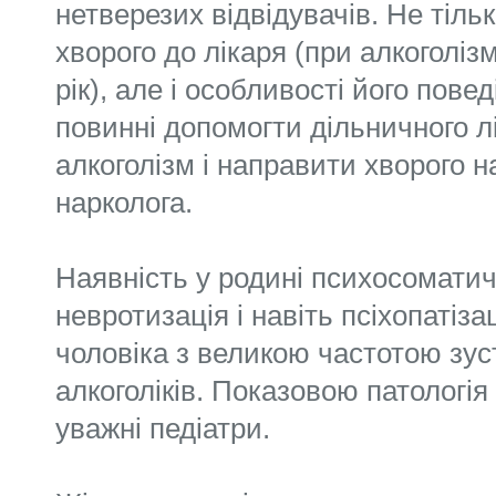
нетверезих відвідувачів. Не тіль
хворого до лікаря (при алкоголіз
рік), але і особливості його пове
повинні допомогти дільничного л
алкоголізм і направити хворого н
нарколога.
Наявність у родині психосоматич
невротизація і навіть псіхопатіз
чоловіка з великою частотою зус
алкоголіків. Показовою патологія
уважні педіатри.