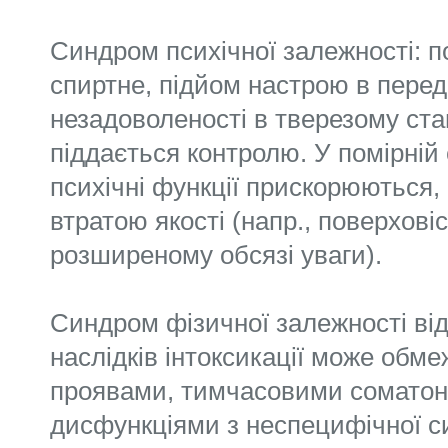
Синдром психічної залежності: п
спиртне, підйом настрою в перед
незадоволеності в тверезому ста
піддається контролю. У помірній 
психічні функції прискорюються, 
втратою якості (напр., поверховіс
розширеному обсязі уваги).
Синдром фізичної залежності від
наслідків інтоксикації може обм
проявами, тимчасовими соматон
дисфункціями з неспецифічної 