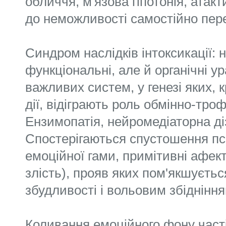
обличчя, м'язова гіпотонія, ата
до неможливості самостійно пер
Синдром наслідків інтоксикації: н
функціональні, але й органічні 
важливих систем, у генезі яких, 
дії, відіграють роль обмінно-троф
Ензимопатія, нейромедіаторна діз
Спостерігаються спустошення пси
емоційної гами, примітивні афект
злість), прояв яких пом'якшуєть
збудливості і вольовим збідніння
Коливання емоційного фону част