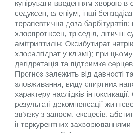
купірувати введенням хворого в со
седуксен, еленіум, інші бензодіаз
терапевтична доза барбітуратів; 
хлорпротіксен, тріседіл, літичні с
амітриптилін; Оксибутират натрію
хлоралгідрат у клізмі); при цьом
дегідратація та підтримка серцев
Прогноз залежить від давності та
зловживання, виду спиртних напо
характеру наслідків інтоксикації
результаті декомпенсації життєв
зв'язку з запоєм, ексцесів, абст
інтеркурентних захворюваннями,