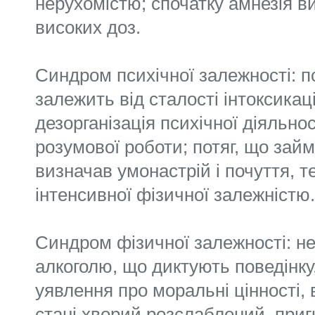
нерухомістю; спочатку амнезія в
високих доз.
Синдром психічної залежності: п
залежить від сталості інтоксикаці
дезорганізація психічної діяльнос
розумової роботи; потяг, що зай
визначав умонастрій і почуття, т
інтенсивної фізичної залежністю.
Синдром фізичної залежності: н
алкоголю, що диктують поведінк
уявлення про моральні цінності,
стані хворий розслаблений, приг