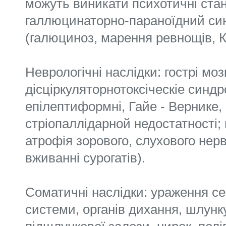
можуть виникати психотичні стани
галлюцинаторно-параноїдний син
(галюциноз, марення ревнощів, К
Неврологічні наслідки: гострі мозк
дісціркуляторнотоксіческіе синдр
епілептиформні, Гайе - Вернике,
стріопаллідарной недостатності;
атрофія зорового, слухового нер
вживанні сурогатів).
Соматичні наслідки: ураження с
системи, органів дихання, шлунку