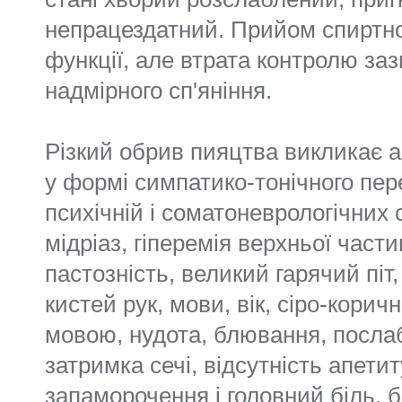
непрацездатний. Прийом спиртно
функції, але втрата контролю за
надмірного сп'яніння.
Різкий обрив пияцтва викликає 
у формі симпатико-тонічного пер
психічній і соматоневрологічних
мідріаз, гіперемія верхньої части
пастозність, великий гарячий піт
кистей рук, мови, вік, сіро-корич
мовою, нудота, блювання, посла
затримка сечі, відсутність апетит
запаморочення і головний біль, б