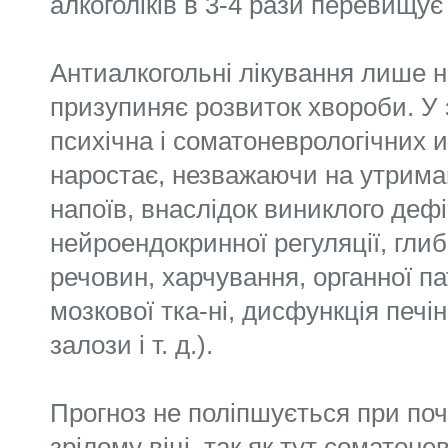
алкоголіків в 3-4 рази перевищу
Антиалкогольні лікування лише н
призупиняє розвиток хвороби. У
психічна і соматоневрологічних
наростає, незважаючи на утрима
напоїв, внаслідок виниклого деф
нейроендокринної регуляції, гли
речовин, харчування, органної па
мозкової тка-ні, дисфункція печі
залози і т. д.).
Прогноз не поліпшується при по
зрілому віці, так як тут соматон