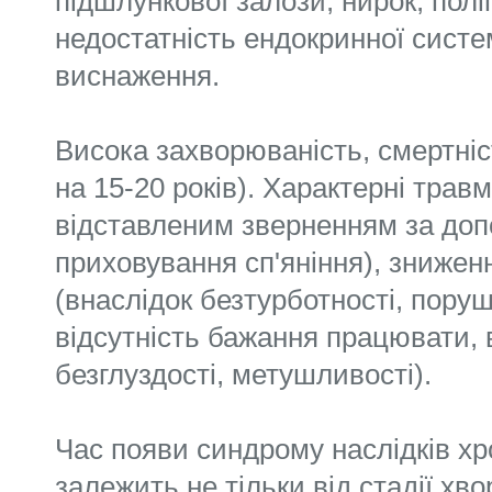
підшлункової залози, нирок, пол
недостатність ендокринної систе
виснаження.
Висока захворюваність, смертніс
на 15-20 років). Характерні трав
відставленим зверненням за до
приховування сп'яніння), знижен
(внаслідок безтурботності, пору
відсутність бажання працювати, 
безглуздості, метушливості).
Час появи синдрому наслідків хро
залежить не тільки від стадії хво