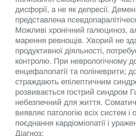
дисфорії, а не як депресії. Демен
представлена псевдопаралітіческ
Можливі хронічний галюциноз, а
марення ревнощів. Хворий не зда
продуктивної діяльності, потреб
контролю. При неврологічному до
енцефалопатії та поліневрити; д
страждають епілептичним синдро
розвивається гострий синдром Га
небезпечний для життя. Сомати
виявляє патологію всіх систем і 
поєднання кардіоміопатії і ураже
Діагноз: