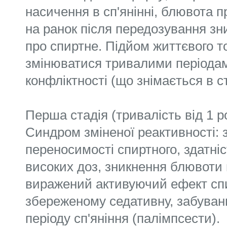
насичення в сп'янінні, блювота п
на ранок після передозування зни
про спиртне. Підйом життєвого 
змінюватися тривалими періодам
конфліктності (що знімається в ст
Перша стадія (тривалість від 1 ро
Синдром зміненої реактивності: з
переносимості спиртного, здатні
високих доз, зникнення блювоти 
виражений активуючий ефект сп
збереженому седативну, забуванн
періоду сп'яніння (палімпсести).