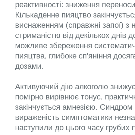
реактивності: зниження переноси
Кількаденне пияцтво закінчуєть
виснаженням (справжні запої) з 
стриманістю від декількох днів до
можливе збереження систематич
пияцтва, глибоке сп'яніння дося
дозами.
Активуючий дію алкоголю знижує
помірно вирівнює тонус, практич
закінчується амнезією. Синдром 
вираженість симптоматики незна
наступили до цього часу грубих п