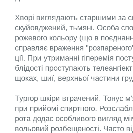
Хворі виглядають старшими за св
скуйовджений, тьмяні. Особа спо
рожевого кольору (що в поєднанні
справляє враження "розпареного")
ції. При утриманні гіперемія посту
блідості проступають телеангіект
щоках, шиї, верхньої частини гру
Тургор шкіри втрачений. Тонус м
при прийомі спиртного. Розслабле
рота додає особливого вигляд мім
вольовий розбещеності. Часто в