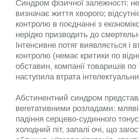
Синдром фізичної залежності: н
визначає життя хворого; відсутніс
контролю в поєднанні з економік
нерідко призводить до смертель
Інтенсивне потяг виявляється і 
контролю (немає критики по від
обставин, компанії товаришів по 
наступила втрата інтелектуальн
Абстинентний синдром представ
вегетативними розладами: мляві
падіння серцево-судинного тонусу,
холодний піт, запалі очі, що заг