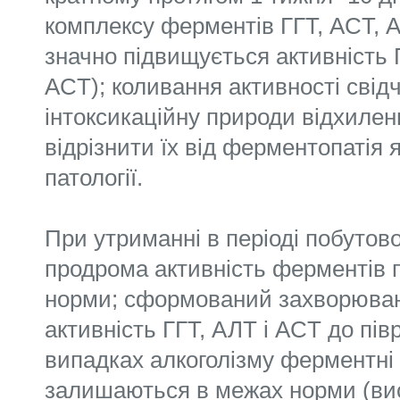
комплексу ферментів ГГТ, ACT, А
значно підвищується активність 
ACT); коливання активності свід
інтоксикаційну природи відхилен
відрізнити їх від ферментопатія 
патології.
При утриманні в періоді побутов
продрома активність ферментів 
норми; сформований захворюван
активність ГГТ, АЛТ і ACT до пів
випадках алкоголізму ферментні 
залишаються в межах норми (в