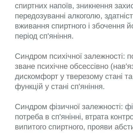
спиртних напоїв, зникнення захи
передозуванні алкоголю, здатніс
вживання спиртного і збочення йог
період сп'яніння.
Синдром психічної залежності: пот
зване психічне обсессівно (нав'я
дискомфорт у тверезому стані та
функцій у стані сп'яніння.
Синдром фізичної залежності: ф
потреба в сп'янінні, втрата контр
випитого спиртного, прояви абст