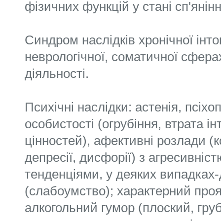
фізичних функцій у стані сп'янінн
Синдром наслідків хронічної інток
неврологічної, соматичної сферах
діяльності.
Психічні наслідки: астенія, псіхо
особистості (огрубіння, втрата і
цінностей), афективні розлади (
депресії, дисфорії) з агресивніс
тенденціями, у деяких випадках
(слабоумство); характерний проя
алкогольний гумор (плоский, груб