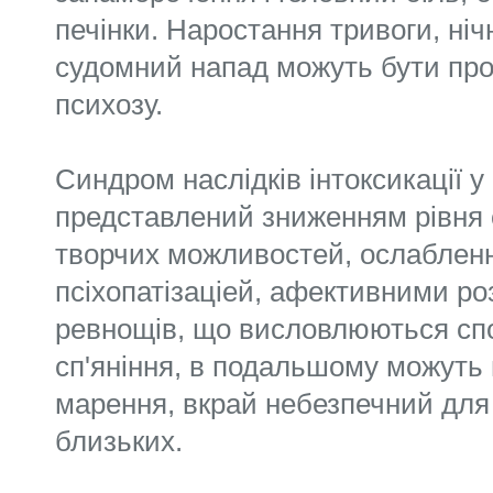
печінки. Наростання тривоги, ніч
судомний напад можуть бути про
психозу.
Синдром наслідків інтоксикації у
представлений зниженням рівня 
творчих можливостей, ослабленн
псіхопатізаціей, афективними ро
ревнощів, що висловлюються споч
сп'яніння, в подальшому можуть 
марення, вкрай небезпечний для 
близьких.