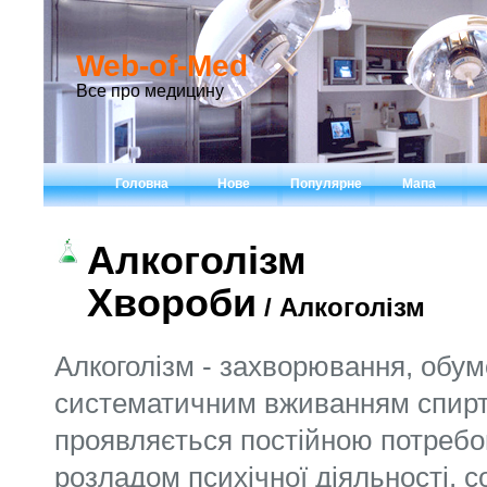
Web-of-Med
Все про медицину
Головна
Нове
Популярне
Мапа
Алкоголізм
Хвороби
/ Алкоголізм
Алкоголізм - захворювання, обу
систематичним вживанням спирт
проявляється постійною потребою
розладом психічної діяльності, 