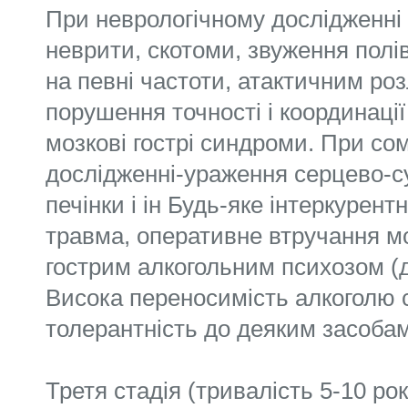
При неврологічному дослідженні
неврити, скотоми, звуження полі
на певні частоти, атактичним роз
порушення точності і координації
мозкові гострі синдроми. При с
дослідженні-ураження серцево-с
печінки і ін Будь-яке інтеркурен
травма, оперативне втручання м
гострим алкогольним психозом (д
Висока переносимість алкоголю 
толерантність до деяким засобам
Третя стадія (тривалість 5-10 ро