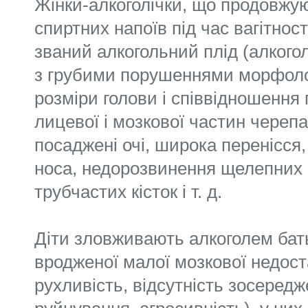
Жінки-алкоголічки, що продовжу
спиртних напоїв під час вагітнос
званий алкогольний плід (алког
з грубими порушеннями морфоло
розміри голови і співвідношення г
лицевої і мозкової частин черепа
посаджені очі, широка перенісся,
носа, недорозвинення щелепних к
трубчастих кісток і т. д.
Діти зловживають алкоголем бат
вродженої малої мозкової недос
рухливість, відсутність зосередж