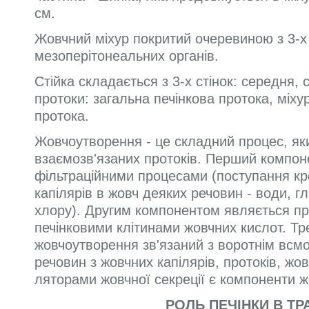
см.
Жовчний міхур покритий очеревиною з 3-х 
мезоперітонеальних органів.
Стійка складається з 3-х стінок: середня, 
протоки: загальна печінкова протока, міху
протока.
Жовчоутворення - це складний процес, яки
взаємозв'язаних протоків. Перший компо
фільтраційними процеса­ми (поступання к
капілярів в жовч деяких речовин - води, гл
хлору). Другим компонентом являється про
печінковими клітинами жовчних кислот. Тр
жовчоутворення зв'язаний з воротнім всмо
речовин з жовчних капілярів, протоків, жо
ляторами жовчної секреції є компоненти жо
РОЛЬ ПЕЧІНКИ В ТР