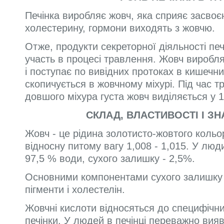
Печінка виробляє жовч, яка сприяє засво
холестерину, гормони виходять з жовчю.
Отже, продукти секреторної діяльності пе
участь в процесі травлення. Жовч виробл
і поступає по вивідних протоках в кишечни
скопичується в жовчному міхурі. Під час т
довшого міхура густа жовч виділяється у 
СКЛАД, ВЛАСТИВОСТІ І З
Жовч - це рідина золотисто-жовтого кольор
відносну питому вагу 1,008 - 1,015. У лю
97,5 % води, сухого залишку - 2,5%.
Основними компонентами сухого залишку 
пігменти і холестелін.
Жовчні кислоти відносяться до специфічни
печінки. У людей в печінці переважно вия