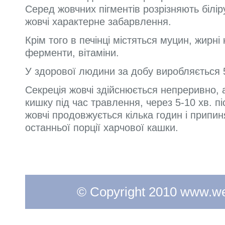
Серед жовчних пігментів розрізняють біліру
жовчі характерне забарвлення.
Крім того в печінці містяться муцин, жирні 
ферменти, вітаміни.
У здорової людини за добу виробляється 5
Секреція жовчі здійснюється непреривно, 
кишку під час травлення, через 5-10 хв. п
жовчі продовжується кілька годин і припи
останньої порції харчової кашки.
© Copyright 2010 www.web