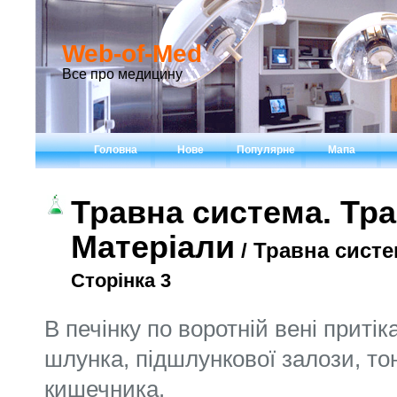
Web-of-Med
Все про медицину
Головна
Нове
Популярне
Мапа
Травна система. Тра
Матеріали
/ Травна систе
Сторінка 3
В печінку по воротній вені притік
шлунка, підшлунко­вої залози, тон
кишечника.