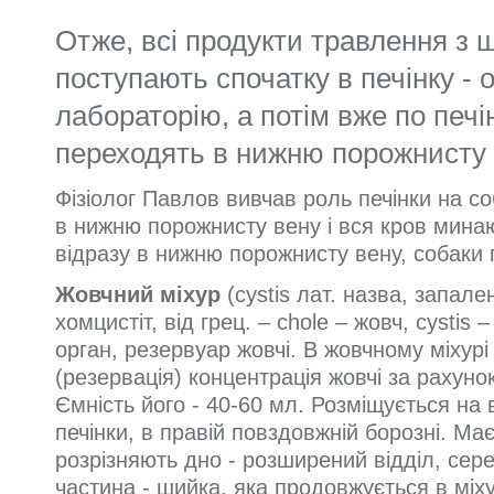
Отже, всі продукти травлення з 
поступають спочат­ку в печінку - 
лабораторію, а потім вже по печі
переходять в нижню порожнисту 
Фізіолог Павлов вивчав роль печінки на с
в нижню порожнисту вену і вся кров мина
відразу в нижню порожнисту вену, собаки 
Жовчний міхур
(cystis лат. назва, запал
хомцистіт, від грец. – chole – жовч, cystis 
орган, резервуар жовчі. В жовчному міхур
(резервація) концентрація жовчі за рахун
Ємність його - 40-60 мл. Розміщується на в
печінки, в правій повздовжній борозні. М
розрізняють дно - розширений відділ, сере
частина - шийка, яка продовжується в міх