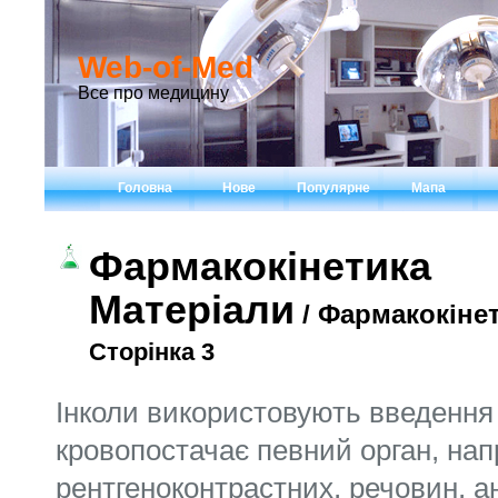
Web-of-Med
Все про медицину
Головна
Нове
Популярне
Мапа
Фармакокінетика
Матеріали
/ Фармакокіне
Сторінка 3
Інколи використовують введення 
кровопостачає певний орган, нап
рентгеноконтрастних, речовин, ан­