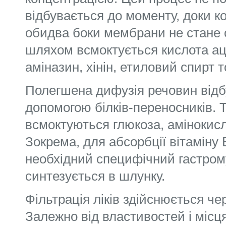
відбувається до моменту, доки к
обидва боки мембрани не стане 
шляхом всмоктується кислота ац
аміназин, хінін, етиловий спирт 
Полегшена дифузія речовин відб
допомогою білків-переносників.
всмоктуються глюкоза, амінокис­л
Зокрема, для абсорбції вітаміну 
необхідний специфічний гастром
синтезується в шлунку.
Фільтрація ліків здійснюється че
Залежно від властивостей і міс