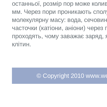
останньої, розмір пор може колив
мм. Через пори проникають спол
молекулярну масу: вода, сечови
часточки (катіони, аніони) через
проходять, чому заважає заряд, 
клітин.
© Copyright 2010 www.web