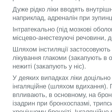
Дуже рідко ліки вводять внутріш
наприклад, адре­налін при зупинц
Інтратекально (під мозкові оболо
місцево-анестезуючі речовини, де
Шляхом інстиляції застосовуют
лікування глакоми (закапують в о
нежиті (закапують у ніс).
У деяких випадках ліки доцільно
інгаляційне (шляхом вдихання).
впливають, в основному, на брон
ізадрин при бронхоспазмі, трипси
хронічному бронхіті. Інгаляційно