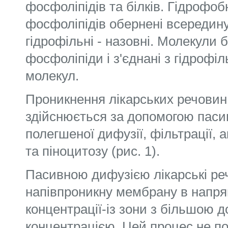
фосфоліпідів та біл­ків. Гідрофоб
фосфоліпідів обернені всередин
гідрофільні - назовні. Молекули 
фосфоліпіди і з'єднані з гідрофі
молекул.
Проникнення лікарських речовин
здійс­нюється за допомогою пасив
полегшеної дифузії, фільт­рації, 
та піноцитозу (рис. 1).
Пасивною дифузією лікарські р
напівпроникну мембрану в напря
концентрації-із зони з більшою 
концентрацією. Цей процес не потр