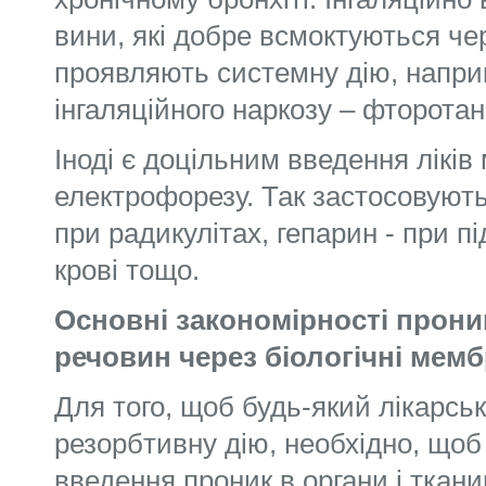
вини, які добре всмоктуються че
проявляють системну дію, напри
інгаляційного наркозу – фторотан,
Іноді є доцільним введення ліків
електрофорезу. Так застосовують
при радикулітах, гепарин - при п
крові тощо.
Основні закономірності прони
речовин через біологічні мем
Для того, щоб будь-який лікарсь
резорбтивну дію, необхідно, щоб 
введення проник в орга­ни і ткан