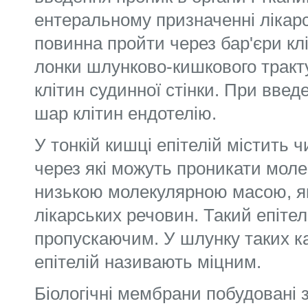
ентеральному призначенні лікар
повинна пройти через бар'єри кл
лонки шлунково-кишкового тракт
клітин судин­ної стінки. При введ
шар клітин ендотелію.
У тонкій кишці епітелій містить ч
через які можуть проникати моле
низькою молекулярною масою, як
лікарських речовин. Такий епітел
пропускаючим. У шлунку таких к
епітелій називають міцним.
Біологічні мембрани побудовані 