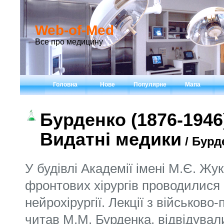
Web-of-Med
Все про медицину
Головна
Нове
Популярне
Мапа
Бурденко (1876-1946
Видатні медики
/ Бурд
У будівлі Академії імені М.Є. Жуковського в Москві для фронтових хірургів проводилися в 1941 році семінари з нейрохірургії. Лекції з військово-польової хірургії, які читав М.М. Бурденка, відвідували всі відправлялися на фронт хірурги. М.М. Бурденка на огляд пораненого вистачало хвилини. За цю хвилину він намічав план операції і тут же приступав до неї. І цього разу все було також. Йшла складна операція на черепі. М.М. Бурденка оперував мовчки, зосереджено. Присутні з благоговінням стежили за руками хірурга, інструментами. Операція закінчилася успішно. Микола Нилович поспішно вийшов у передопераційну і нетерпляче сказав: - Марфушо! Кохер і кулька! Сестра мовчки подала до потрібного інструмент та стерильний марлевий кульку. На її обличчі не відбилося навіть подиву. Одним ривком Бурденко видалив собі зуб, заклав в ранку кульку і з полегшенням зітхнув, розглядаючи зуб: - Так ось хто п'ять днів мене мучив! Негідник! .. Як могла людина в 65-річному віці блискуче провести п'ятигодинну операцію на черепі з гострим зубним болем! А якщо б свідомість або больовий шок? У цьому епізоді як у краплі води відбилася характер військового хірурга Миколи Нилович Бурденко, одного з основоположників нейрохірургії в Радянському Союзі. 3 червня (26 квітня) 1876 року в селі Кам `янці Ніжнеломовского повіту Пензенської губернії в сім'ї сільського священика народився Микола Бурденко. У п'ятирічному віці Коля сам без батьків пішов до школи. Учитель, на урок якого прийшов хлопчик, відправив його додому. «Малий ще вчитися», - буркнув слідом хлопчині сивоволосий вчитель. Коля став приходити кожен день, він терпляче чекав під дверима класу, коли ж його будуть вчити. Директор, бачачи завзятість хлопчика, врешті-решт здався (а що було робити?) І дозволив відвідувати школу. Успішно закінчивши сільську школу, Микола їде до Пензи. Тут він з відзнакою закінчує духовну семінарію. Помітивши обдарованість семінариста, його направляють у Петербурзьку духовну академію. Невідомо, що або хто вплинув на Миколу, ми лише знаємо, що він приходить до вирішення змінити своє життя, свою професію. Царські закони заважали семінаристам вступати до столичні університети, і Миколай вирушає до Томська, де вступає на медичний факультет університету. У своїх спогадах вдова Миколи Нилович - Марія Емільевна Бурденко пише: «Блестящие операції талановитого хірурга професора Томського університету Саліщева порушили уяву молодого Бурденка. Незабаром його вибір був зроблений: він буде хірургом ». Ключ до хірургії лежить через анатомію. І студент Бурденко занурюється у вивчення цього предмета. Протягом трьох курсів він опановує мистецтвом розтину і приготування анатомічних препаратів. Його помітили і оцінили. Студента третього курсу Миколи Бурденка офіційно призначають помічником прозектора. Гарний початок. Але ось в 1901 році Микола взяв участь у революційній демонстрації, вирішивши, так би мовити, показати свою непримиренність з самодержавством, і в результаті «вилетів» з університету. Коли почалася Російсько-японська війна (1904-1905), Микола Бурденко вирушає на фронт до Маньчжурії, де в якості помічника лікаря працює в траншеях і окопах, на передових перев'язувальних пунктах, виносить під вогнем з поля бою поранених, надає їм першу допомогу, виробляє нескладні операції. У боях під Вафангоу він отримав поранення в руку. За хоробрість, проявлену на полі бою, він нагороджується солдатським Георгіївським хрестом. Перебування на фронті залишило глибокий слід, незагойна рану в душі лікаря Бурденка. В одному зі своїх численних праць він пізніше напише: «Під Мукденом втрачено 25 тисяч поранених - тому, що на всю армію було всього тисяча возів». Зауважимо, що з часів облоги Севастополя (1854) у російській армії нічого не змінилося. Микола Пирогов спостерігав, що тільки в одному місці (ах, скільки їх було) 360 поранених, звалених на нари один біля другого. Без проміжку, без порядку. Солдати, більше доби чекали перев'язки. Вже кілька днів не облизня гарячої їжі. Назустріч тяглися, раз у раз застревая в багнюці, скрипучі гарби і фури, навантажені закривавленими, недбало перев'язаними захисниками міста-фортеці, і Пирогов з жахом уявляв собі, що чекає їх попереду, і ще думав: скільки ж треба героїзму, щоб так битися, знаючи наперед, що, коли будеш поранений, тебе, як собаку, кинуть у бруд ... Уроки витягнуті так і не були. Микола Бурденко постійно цитував слова великого хірурга Пирогова: «Не медицина, а адміністрація є головною при наданні допомоги пораненим». Евакуацію поранених і їх сортування, застосовувану Пироговим, Бурденко розглядав на рівні наукового відкриття. У 1905 році Бурденко повертається з фронту і прямісінько направляється доучуватися в Юр'ївський (нині Тарту) університет. Після здачі іспиту влітку 1906 року він отримує звання лікаря і лікарський диплом з відзнакою і працює там же в університеті. За темою дисертації він звернувся до І.П. Павлову, який запропонував йому досліджувати функцію печінки. З перших же кроків у хірургії Бурденко проводив дослідження наслідків перев'язки портальної вени. У 1909 році він захистив дисертацію «Матеріали до питання про наслідки перев'язки Venae Portae». Після блискучої захисту дисертації він продовжує удосконалювати свої знання, поєднує клінічні спостереження з експериментальними дослідженнями, досягає віртуозної техніки при операціях. З 1910 року Бурденко - приват-доцент кафедри хірургії та хірургічної клініки Юр'ївського університету, пізніше екстраординарний професор кафедри оперативної хірургії, десмургії та топографічної анатомії, з 1917 року - ординарний професор факультетської хірургічної клініки цього університету. Незважаючи натрадіціі, закладені російською школою хірургії (Пироговим, Скліфосовський), Микола Бурденко їде вдосконалюватися за кордон. Знання з анатомії мозку та з питань локалізації функцій в головному мозку він придбав у російського емігранта Мона-кова Щорічно в журналі «Російський лікар» зустрічаються звіти хірургічних товариств, де повідомляєть