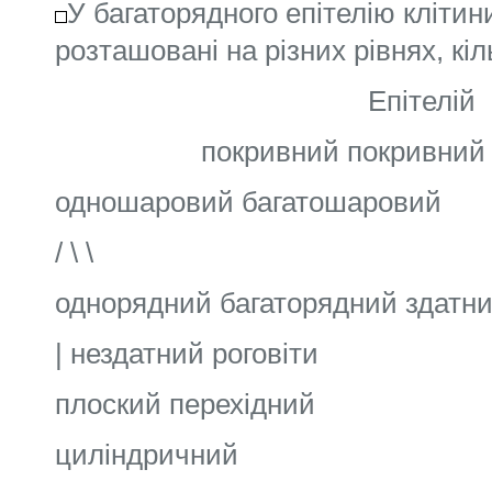
У багаторядного епітелію клітин
розташовані на різних рівнях, кі
Епітелій
покривний покривний
одношаровий багатошаровий
/ \ \
однорядний багаторядний здатни
| нездатний роговіти
плоский перехідний
циліндричний