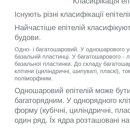
Класифікація еп
Існують різні класифікації епітелі
Найчастіше епітелій класифікую
будови.
Одно- і багатошаровий. У одношарового ус
базальній пластинці. У багатошарового - 
базальної пластинки. До складу багатошар
клітини (циліндричні, шипуваті, пласкі), т
поліморфним.
Одношаровий епітелій може бути
багаторядним. У однорядного кл
форму (кубічні, циліндричні, плас
один ряд. Їх ядра розташовані на 