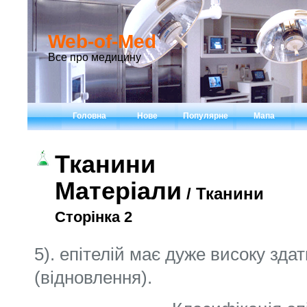
Web-of-Med
Все про медицину
Головна
Нове
Популярне
Мапа
Тканини
Матеріали
/ Тканини
Сторінка 2
5). епітелій має дуже високу здат
(відновлення).