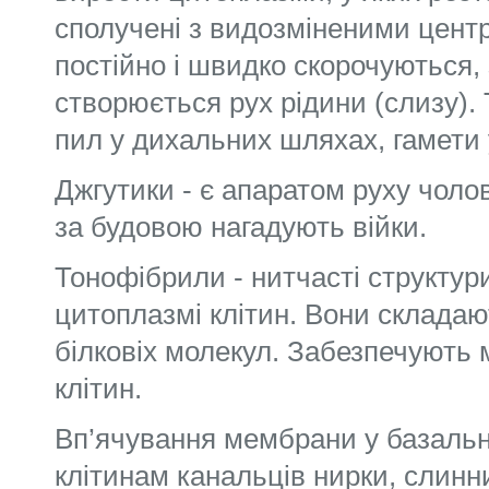
сполучені з видозміненими центр
постійно і швидко скорочуються,
створюється рух рідини (слизу).
пил у дихальних шляхах, гамети 
Джгутики - є апаратом руху чолов
за будовою нагадують війки.
Тонофібрили - нитчасті структури
цитоплазмі клітин. Вони складаю
білковіх молекул. Забезпечують м
клітин.
Вп’ячування мембрани у базальні
клітинам канальців нирки, слинн