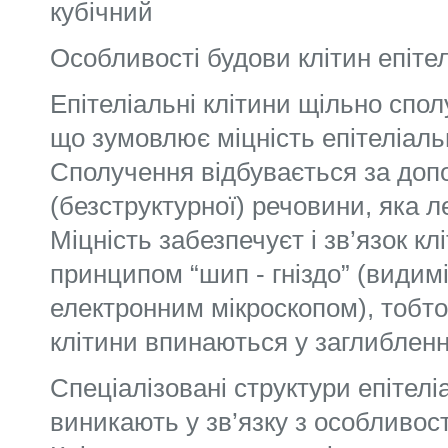
кубічний
Особливості будови клітин епітел
Епітеліальні клітини щільно спол
що зумовлює міцність епітеліаль
Сполучення відбувається за до
(безструктурної) речовини, яка 
Міцність забезпечуєт і зв’язок кл
принципом “шип - гніздо” (видим
електронним мікроскопом), тобто
клітини впинаються у заглиблення
Спеціалізовані структури епітелі
виникають у зв’язку з особливос