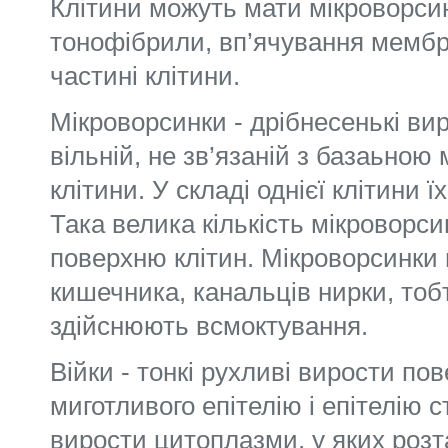
Клітини можуть мати мікроворсин
тонофібрили, вп’ячування мембр
частині клітини.
Мікроворсинки - дрібнесенькі ви
вільній, не зв’язаній з базаьно
клітини. У складі однієї клітини ї
Така велика кількість мікроворс
поверхню клітин. Мікроворсинки 
кишечника, канальців нирки, тобт
здійснюють всмоктування.
Війки - тонкі рухливі вирости пов
миготливого епітелію і епітелію 
вирости цитоплазми, у яких розт