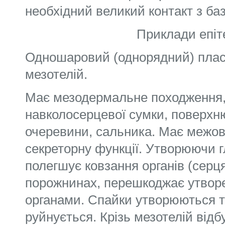
необхідний великий контакт з б
Приклади епіт
Одношаровий (однорядний) пласк
мезотелій.
Має мезодермальне походження,
навколосерцевої сумки, поверхню
очеревини, сальника. Має межову
секреторну функції. Утворюючи 
полегшує ковзання органів (серця
порожнинах, перешкоджає утвор
органами. Спайки утворюються то
руйнується. Крізь мезотелій відб