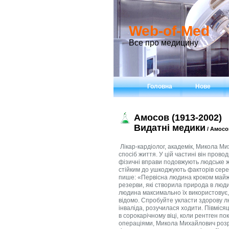
Web-of-Med
Все про медицину
Головна
Нове
Амосов (1913-2002)
Видатні медики
/ Амосов
Лікар-кардіолог, академік, Микола Михайлович Амосов із великим ентузіазмом закликав людей вести здоровий спосіб життя. У цій частині він проводив гігантську роботу. Він сам був у першу чергу наочним прикладом того, що фізичні вправи подовжують людське життя, приносять бадьорість і сили, роблять людину більш витривалим та стійким до ушкоджують факторів середовища. Нарешті, створюють в організмі людини запас міцності. Ось що він пише: «Первісна людина кроком майже не ходив, а бігав, як і всі звірі. На крок його перевела цивілізація. Ті відмінні резерви, які створила природа в людині, запрограмовані у нас дуже хитро. Резерви існують тільки до тих пір, поки людина максимально їх використовує, вправляє. Але як тільки вправи припиняються, резерви тануть. Це давно відомо. Спробуйте укласти здорову людину на місяць в ліжко, так, щоб він ні на секунду не вставав, - отримаєте інваліда, розучилася ходити. Півмісяця потрібно, щоб поставити його на ноги і вгамувати страшне серцебиття ». Ще в сорокарічному віці, коли рентген показав зміни в хребцях у Амосова, викликані проведеними їм тривалими операціями, Микола Михайлович розробив гімнастику: 10 вправ, кожне по 100 рухів. Коли в домі з'явилася собака, до гімнастики додалися ранкові пробіжки. Систему рухів він доповнював обмеженнями в їжі: вага тримав 54 кг. Це й був «режим обмежень і навантажень», який здобув широку популярність. Микола Михайлович Амосов - хірург-кардіолог, лауреат Ленінської премії, Герой Соціалістичної Праці, академік АН УРСР, член-кореспондент АМН, кавалер орденів Леніна, Жовтневої Революції, заслужений діяч науки. Він прийшов у медицину і дуже скоро відчув нагальну необхідність підняти її до рівня точних наук. Війна перервала його роботу. Микола Амосов народився 6 грудня 1913 року в селі на півночі Архангельської області. Мати працювала акушеркою, батько пішов на Першу світову війну, потрапив у полон, прислав свої щоденники, в сім'ю не повернувся. Після закінчення технікуму Амосов у 1932-1933 роках працював в Архангельську на електростанції при лісопильному заводі. Вступив до заочний індустріальний інститут, потім в Архангельський медичний. За перший рік закінчив два курси, навчання заробляв викладанням. Після інституту хотів займатися фізіологією, але місце в аспірантурі було вакантне лише з хiрургiї. Мимохідь виконав проект аероплана з паровою турбіною, сподіваючись, що приймуть до виробництва. Не прийняли, але зате дали диплом інженера. На перший погляд, звичайна доля молодої людини післяреволюційних років. Якщо не вважати, що Амосов у найкоротший термін встиг отримати дві професії і до кожної з них ставився так, як ніби від цього залежало його життя. Він не хотів бути пересічним інженером, гвинтиком у великому механізмі і в медицині бачив великі можливості, ніж дає ординатура при обласній лікарні. Справа не в кар'єризмі, не в честолюбство, просто вже тоді Амосов виношував свою головну ідею. У 1939 році Микола Амосов закінчив медичний інститут і в серпні цього ж року зробив першу операцію - видалив пухлину, жировик на шиї. Почалася Велика Вітчизняна війна, і Миколи Михайловича відразу призначили провідним хірургом польового госпіталю. Йому щастило, кожен раз він опинявся в самому пеклі війни. Коли почався наступ під Москвою, до Амосова стали надходити сотні тяжкопоранених, і далеко не всіх вдавалося врятувати. Основні діагнози: заражен