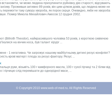
 (Billroth Theodor), найкрасивішого чоловіка 53 років, з короткою сивіючою
їхалися на кінчик носа, був талант хірург ...
у мене - 1 негативна. Чи загрожує нашому майбутньому дитині резус-конфлікт?
ість крові матері і плода за резус-фактору. Резус ...
х
альця руки, візьміть 100 г камфорного масла, 100 г сухої гірчиці та 2 білки від
і гірчицю слід перемішати до однорідної маси, ...
© Copyright 2010 www.web-of-med.ru. All Rights Reserved