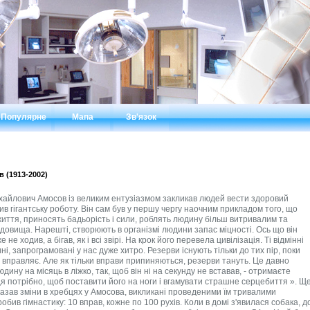
Популярне
Мапа
Зв'язок
 (1913-2002)
ня, поранення суглобів і переломи стегна. Не було ні сучасних знеболюючих засобів, ні сьогоднішніх засобів лікування. Лікар міг покладатися лише на природу пораненого бійця, силу його організму: здужаємо - не здужаємо. Нашим хірургам і нашим бійцям не звикати, згадаймо хоча б часи Пирогова та Скліфосовського ... Хірург - не Господь Бог. Удачі, на жаль, частіше змінювалися провалами. До приходу «кістлявою» Амосов так і не зміг ніколи звикнути. Він розробив власні методи операцій, в якійсь мірі знижували смертність поранених. Микола Михайлович пройшов весь шлях війни до перемоги над Німеччиною, а потім брав участь у війні з Японією. За війну нагороджений чотирма орденами. В умовах фронтового життя він знайшов можливість написати свою першу дисертацію. Досвід військового хірурга тут виявився безцінним подарунком долі. Микола Михайлович описує цей час у статті «Моя біографія»: «43-й рік. 46-а армія, Брянський фронт. Село Вугільна, відрізана снігопадом від великої дороги. У холодних хатах - шістсот поранених. Висока смертність, настрій відповідний. Зруйновані села, робота в наметах, без електрики. Замерзлих поранених привозили до нас з передової цілими колонами на відкритих вантажівках. Ми знiмали з машин тільки лежачих, а тих, хто міг рухатися, відправляли в інший госпіталь. Доки пiдiйшов санiтарний поїзд, накопичилося 2300 поранених ... 1944 рік пройшов відносно легко. Потяги ходили регулярно, і труднощів з евакуацією не було. Тоді ж я одружився на операційній сестрі Ліді Денисенко ... Лiтнiй прорив наших військ в Білорусії. Війська швидко йшли вперед, після кількох переїздів підійшли до кордону Східної Пруссії. У місті Ельбінг зустріли День Перемоги ... Коли перетнули Волгу, надiї на демобілізацію розтанули. Проїхавши всю Росію, вивантажилися в Приморському краї. У серпнi оголосили війну з Японією. Ми прийняли легкопоранених на кордоні і рушили до Маньчжурії. У цей час американці скинули атомні бомби, Японія капітулювала. У вересні нас перевезли в район Владивостока. Тут госпіталь розформували: виїхали санітари, потім сестри та лікарі ... »За роки війни Микола Михайлович придбав величезний досвід, став хірургом-віртуозом. На Далекому Сході написав кілька наукових праць, другу дисертацію. Поранених пройшло через нього більше 40 тисяч, померло близько семисот: величезний цвинтар, якщо зібрати разом ... Після розформування армії він знову опинився в Маньчжурії, лікував хворих на тиф у таборі військовополонених. У 1946 році Амосов демобілізувався. Нелегко це було, випадково допоміг С.С. Юдін, який завідував інститутом Скліфосовського. Після Юдіна у нас не було хірурга міжнародного класу: почесний член товариств Великобританії, США, Праги, Парижа, Каталонії, доктор Сорбонни. Побувавши з 1948 по 1952 рік за доносом у сибірському засланні, повернувшись, як голодний, накинувся на операції. У 1954 році після з'їзду хірургів України, в Сімферополі, помер. За ЕКГ - інфаркт, але тромбу в коронарних судинах не знайшли. Йому було всього 62 роки. По протекції С.С. Юдіна Амосова залишили в Москві. У військкоматі видали на два місяці пайок - трохи крупи, кілька банок консервів і багато буханців хліба. Дружина Ліда повернулася для доучіванія до педінституту. Майже щодня Амосов ходив у медичну бібліотеку і читав іноземні хірургічні журнали. У грудні С.С. Юдін взяв Амосова завідувати головним операційним корпусом, для того щоб він привів в порядок техніку. Довелося згадати інженерну спеціальність: у лікарні було деяка завалявся апаратура, і та зламана. Оперувати йому не пропонували, а просити гордість не дозволяла. Написав за цей час свою, третю вже, кандидатську дисертацію: «Первинна обробка ран колінного суглоба». На щастя, в лютому 1947 року Амосов отримав листа з Брянська від старої знайомої, госпітальної сестри. Вона писала, що в обласну лікарню шукають головного хірурга. Ось де знадобився весь його військовий досвід: доводилося оперувати шлунки, стравоходу, нирки ... інші внутрішні органи. Особливо добре йому вдавалася резекція легенів - при абсцесах, рака і туберкульозі. Микола Михайлович розробив власну методику операцій. У 1949 році Амосов вибрав тему для докторської: «Резекція легенів при туберкульозі». Направили до Києва робити доповідь на цю тему і демонструвати техніку операції. Доповідь сподобався. Після повернення його запросили працювати в клініку і тут же на кафедру медінституту читати лекції. Мрії ставали реальністю. У 1952 році дружина Ліда вступила до Київського медінституту, одержима мрією про хірургічної кар'єрі. В цей же час Амосова запросили завідувати клінікою в туберкульозного інституту, докторська дисертація була вже представлена до захисту. 10 листопада прийшов час прощатися з Брянськом. Спочатку в Києві хірургія довго не налагоджувалося. Він їздив у Брянськ оперувати легкі та стравоходу. У січні 1953 року отримав листа від свого друга Ісака асинхрон, патологоанатома: «Не приїжджай. Бережися. Тобі загрожують великі неприємності ». Проти Амосова почалося слідство. За п'ять років роботи в брянської лікарні він зробив 200 резекцій легень при раках, нагноєннях та туберкульоз. Весь віддалений матеріал зберігався в бочках з формаліном. Слідчий бочки опечатав і запропонував асинхрон зізнатися, що Амосов видаляв легкі здоровим людям. У відділенні швидко провели партійні збори, на якому про вбивства заговорили відкрито. І ніхто не виступив на захист Амосова. Пізніше з'ясувалося, що чоловік однієї лікарняної сестри, слідчий, захотів на Амосова зробити кар'єру, розкрити злочинця-хірурга. Як раз перед тим у Москві заарештували групу кремлівських «терапевтів-отруйників» на чолі з Виноградовим і написали в газетах про їх шкідництві. На щастя, 5 березня 1953 помер Сталін, справу припинили. Лікар з кремлівської лікарні, на свідченнях якої грунтувалося звинувачення, спочатку отримала орден Леніна, потім зникла. Побувавши в Мексиці на хірургічному конгресі і побачивши апарат штучного кровообігу (АШК), який дозволяв робити найскладніші операції на серці, Микола Михайлович запалився ідеєю зробити для своєї клініки такою ж. Повернувшись до Києва, він засів за ескізи АІКа. Згадав, що дипломований інженер все-таки і коли щось конструював величезний літак. За тиждень зробив креслення, апарат виготовили за два місяці. На початку 1958 року вже пробували вимикати серце на собаці, а в кінці року ризикнули перейти на людину. Тільки третій хворий переніс операцію в квітні 1960 року. З тих пір в його клініці за допомогою АІКа почали регулярно робити операції хворим з вродженим пороком