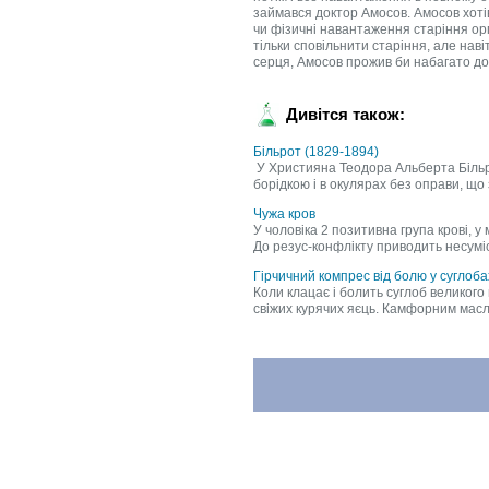
Дивітся також:
Більрот (1829-1894)
У Християна Теодора Альберта Більрот
борідкою і в окулярах без оправи, що з'
Чужа кров
У чоловіка 2 позитивна група крові, 
До резус-конфлікту приводить несумісн
Гірчичний компрес від болю у суглоба
Коли клацає і болить суглоб великого п
свіжих курячих яєць. Камфорним масло 