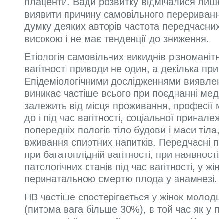
плаценти. Вади розвитку відмічалися лиш
виявити причину самовільного переривання
думку деяких авторів частота передчасни
високою і не має тенденції до зниження.
Етіологія самовільних викиднів різноманіт
вагітності приводи не один, а декілька пр
Епідеміологічними дослідженнями виявлен
виникає частіше всього при поєднанні мед
залежить від місця проживання, професії м
до і під час вагітності, соціальної приналеж
попередніх пологів тіло будови і маси тіла,
вживання спиртних напитків. Передчасні 
при багатоплідній вагітності, при наявност
патологічних станів під час вагітності, у жі
перинатальною смертю плода у анамнезі.
НВ частіше спостерігається у жінок молодш
(питома вага більше 30%), в той час як у 