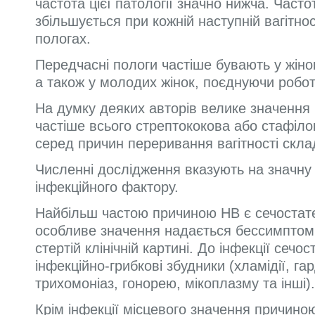
частота цієї патології значно нижча. Част
збільшується при кожній наступній вагітно
пологах.
Передчасні пологи частіше бувають у жіно
а також у молодих жінок, поєднуючи робот
На думку деяких авторів велике значення 
частіше всього стрептококова або стафіло
серед причин переривання вагітності скла
Численні дослідження вказують на значну р
інфекційного фактору.
Найбільш частою причиною НВ є сечостате
особливе значення надається бессимптомні
стертій клінічній картині. До інфекції сечо
інфекційно-грибкові збудники (хламідії, г
трихомоніаз, гонорею, мікоплазму та інші).
Крім інфекції місцевого значення причино