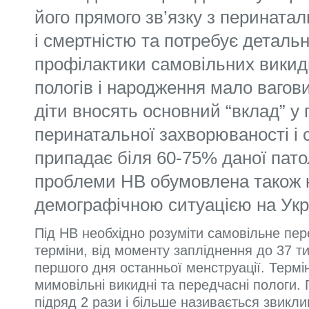
його прямого зв’язку з перинат
і смертністю та потребує деталь
профілактики самовільних викид
пологів і народження мало вагов
діти вносять основний “вклад” у
перинатальної захворюваності і с
припадає біля 60-75% даної патол
проблеми НВ обумовлена також
демографічною ситуацією на Укра
Під НВ необхідно розуміти самовільне пере
терміни, від моменту запліднення до 37 ти
першого дня останньої менструації. Термі
мимовільні викидні та передчасні пологи. 
підряд 2 рази і більше називається звик