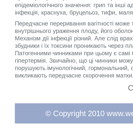
епідеміологічного значення: грип та інші ад
інфекція, краснуха, бруцельоз, тифи, маляр
Передчасне переривання вагітності може т
внутрішнього ураження плоду, його оболо
Механізм дії інфекції різний. Але слід вр
збудники і їх токсини проникають через п
Патогенними чинниками при цьому є самі ба
гіпертермія. Звичайно, що ці чинники можу
порушують імунологічний, гормональний, о
викликають передчасне скорочення матки,
С
© Copyright 2010 www.web