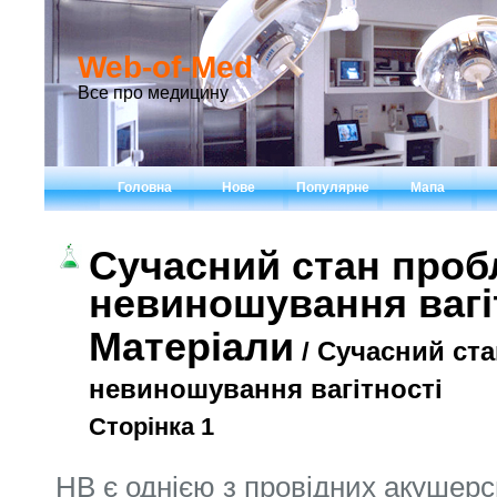
Web-of-Med
Все про медицину
Головна
Нове
Популярне
Мапа
Сучасний стан про
невиношування вагі
Матеріали
/ Сучасний ст
невиношування вагітності
Сторінка 1
НВ є однією з провідних акушерс