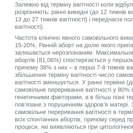
Залежно від терміну вагітності коли відбу
розрізняють: ранні викидні (до 12 тижнів ваг
13 до 27 тижнів вагітності) і передчасні по
вагітності).
Частота клінічно явного самовільного вик
15-20%. Ранній аборт на долю якого припа
залишається нерозпізнаним. Максимальна 
абортів (81,06%) спостерігається у першом
причому 38% з них – в перші 7-8 тижнів ваг
збільшення терміну вагітності число само
вагітності зменшується. У ранні терміни (до
самовільне переривання вагітності у 80%
генетичними факторами, а в більш пізні тер
пов’язане з порушенням здоров’я матері. 
самовільне переривання вагітності в термі
всіх спонтанних абортів, причому серед п
процеси, які виявляються при цитологічно