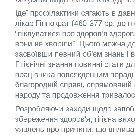
харчування тощо) і впливом їх на здоров'
Ідеї профілактики сягають в дав
лікар Гіппократ (460-377 рр. до н
“піклуватися про здоров'я здоров
вони не хворіли”. Цього можна д
засвоївши певний об'єм знань і вмі
Гігієнічні знання повинні стати 
працівника повсякденним по­радн
благородній справі, спрямованій 
народу та продовження тривалос
Розробляючи заходи щодо запобі
збереження здоров'я, гігієна вих
уявлень про причини, що впливаю