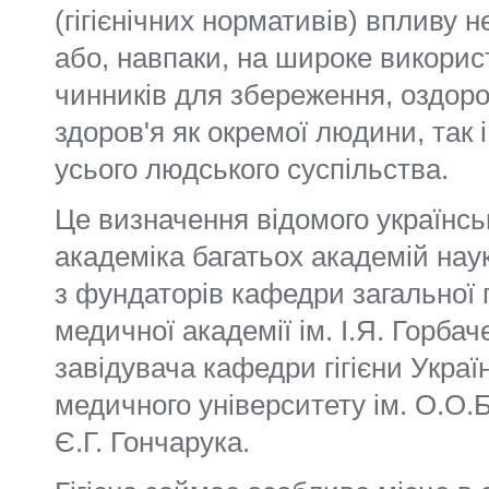
(гігієнічних нормативів) впливу н
або, навпаки, на широке викори
чинників для збереження, оздоро
здоров'я як окремої людини, так і
усього людського суспільства.
Це визначення відомого українськ
академіка багатьох акаде­мій наук 
з фундаторів кафедри загальної г
медичної академії ім. І.Я. Горбач
завідувача кафедри гігієни Украї
медичного університету ім. О.О
Є.Г. Гон­чарука.