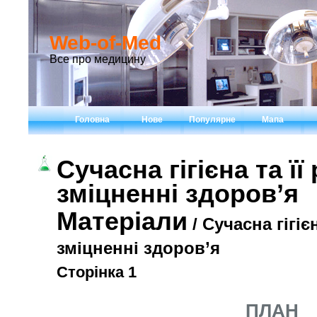
Web-of-Med
Все про медицину
Головна
Нове
Популярне
Мапа
Сучасна гігієна та її
зміцненні здоров’я
Матеріали
/ Сучасна гігієн
зміцненні здоров’я
Сторінка 1
ПЛАН