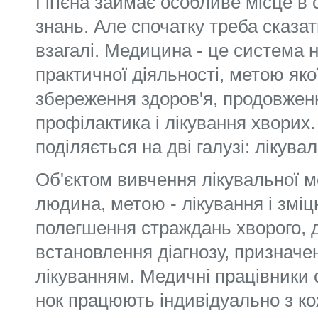
Гігієна займає особливе місце в
знань. Але спочатку треба сказа
взагалі. Медици­на - це система 
практичної діяльності, метою якої
збереження здоров'я, продовжен
профі­лактика і лікування хвори
поділяється на дві галузі: лікува
Об'єктом вивчення лікувальної 
людина, метою - лікування і зміц
полегшення страж­дань хворого, 
встановлення діагнозу, призначен
лікуванням. Медичні працівники с
нок працюють індивідуально з к