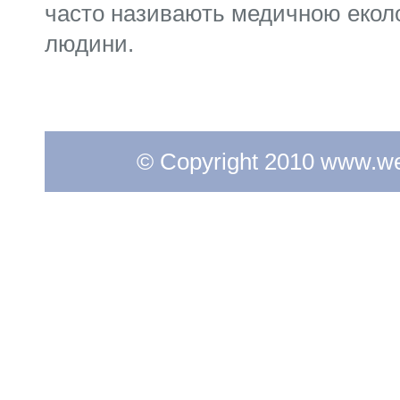
часто назива­ють медичною еколо
людини.
© Copyright 2010 www.web