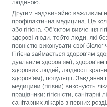
людиною.
Другим надзвичайно важливим 
профі­лактична медицина. Це ко
або гігієна. Об'єк­том вивчення гі
здорові люди, тобто люди, які бе
повністю виконувати свої біологічн
Гігієна займається здоров'ям здо
дуальним здоров'ям), здоров'ям 
здорових людей, людності країн
здоров'ям), популяції. Зав­дання
медицини (гігієни) виконують ліка
працівники: гігієністи, санітарні л
санітарних лікарів з певних розділі