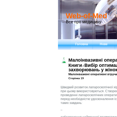
Web-of-Med
Все про медицину
Головна
Нове
Малоінвазивні опер
Книги
Вибір оптимал
/
захворювань у жінок
Малоінвазивні оперативні втруч
Сторінка 19
Швидкий розвиток лапароскопічної хір
при цьому використовуються. Створен
проведенні лапароскопічних оперативн
перед необхідністю удосконалення іс
таких завдань:
–
забезпечення найменшої травматично