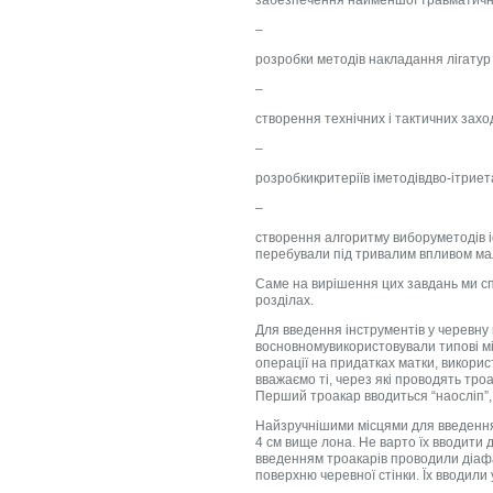
–
розробки методів накладання лігатур 
–
створення технічних і тактичних зах
–
розробкикритеріїв іметодівдво-ітрие
–
створення алгоритму виборуметодів іо
перебували під тривалим впливом мал
Саме на вирішення цих завдань ми сп
розділах.
Для введення інструментів у черевну
восновномувикористовували типові міс
операції на придатках матки, викорис
вважаємо ті, через які проводять тро
Перший троакар вводиться “наосліп”, 
Найзручнішими місцями для введення 
4 см вище лона. Не варто їх вводити 
введенням троакарів проводили діаф
поверхню черевної стінки. Їх вводили