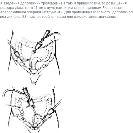
 для введення допоміжних троакарів не є таким принциповим, то розміщення
 троакара діаметром 11 мм є дуже важливим та принциповим. Через нього
лапароскопічної операції інструменти. Для проведення головного і допоміжног
оступи (рис. 23), так і розроблені нами для використання звичайних і