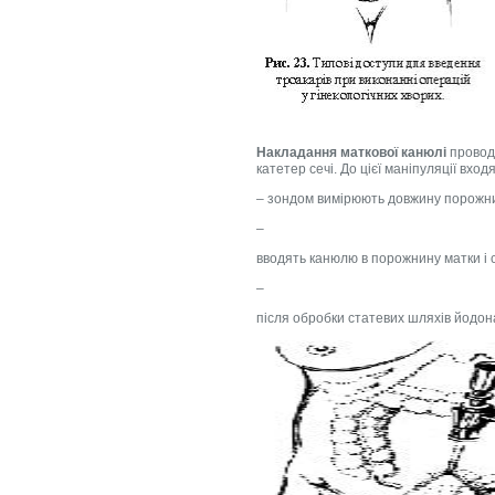
Накладання маткової канюлі
провод
катетер сечі. До цієї маніпуляції входя
– зондом вимірюють довжину порожни
–
вводять канюлю в порожнину матки і 
–
після обробки статевих шляхів йодон