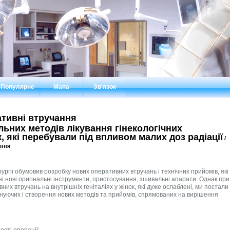
Популярне
Мапа
Зв'язок
ативні втручання
ьних методів лікування гінекологічних
, які перебували під впливом малих доз радіації
/
ання
ургії обумовив розробку нових оперативних втручань і технічних прийомів, які
і нові оригінальні інструменти, пристосування, зшивальні апарати. Однак при
их втручань на внутрішніх геніталіях у жінок, які дуже ослаблені, ми постали
нуючих і створення нових методів та прийомів, спрямованих на вирішення
сті операції;