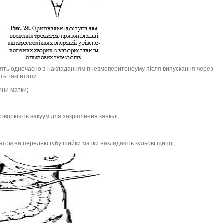
ять одночасно з накладанням пневмоперитонеуму після випускання через
ть такі етапи:
ни матки;
створюють вакуум для закріплення канюлі;
атом на передню губу шийки матки накладають кульові щипці;