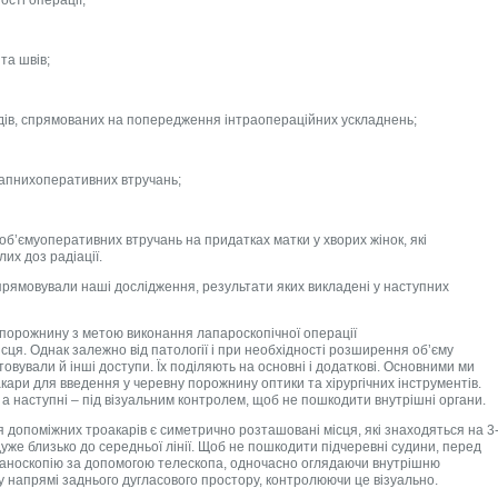
та швів;
одів, спрямованих на попередження інтраопераційних ускладнень;
тапнихоперативних втручань;
б’ємуоперативних втручань на придатках матки у хворих жінок, які
их доз радіації.
рямовували наші дослідження, результати яких викладені у наступних
 порожнину з метою виконання лапароскопічної операції
ця. Однак залежно від патології і при необхідності розширення об’єму
товували й інші доступи. Їх поділяють на основні і додаткові. Основними ми
акари для введення у черевну порожнину оптики та хірургічних інструментів.
а наступні – під візуальним контролем, щоб не пошкодити внутрішні органи.
допоміжних троакарів є симетрично розташовані місця, які знаходяться на 3
дуже близько до середньої лінії. Щоб не пошкодити підчеревні судини, перед
аноскопію за допомогою телескопа, одночасно оглядаючи внутрішню
 у напрямі заднього дугласового простору, контролюючи це візуально.