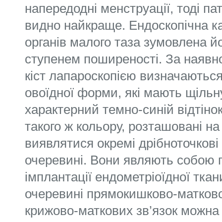
напередодні менструації, тоді па
видно найкраще. Ендоскопічна к
органів малого таза зумовлена йо
ступенем поширеності. За наявно
кіст лапароскопією визначаються
овоїдної форми, які мають щільну
характерний темно-синій відтінок
такого ж кольору, розташовані на
виявлятися окремі дрібноточкові 
очеревині. Вони являють собою 
імплантації ендометріоїдної ткани
очеревині прямокишково-матково
крижово-маткових зв’язок можна