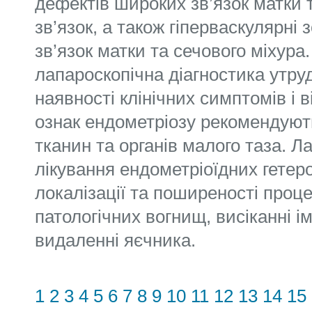
дефектів широких зв’язок матки 
зв’язок, а також гіперваскулярні 
зв’язок матки та сечового міхура
лапароскопічна діагностика утру
наявності клінічних симптомів і в
ознак ендометріозу рекомендують
тканин та органів малого таза. Л
лікування ендометріоїдних гетер
локалізації та поширеності проце
патологічних вогнищ, висіканні ім
видаленні яєчника.
1
2
3
4
5
6
7
8
9
10
11
12
13
14
15