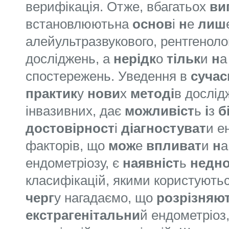
верифікація. Отже, вбагатьох
ви
встановлюютьна
основ
і
н
е
лиш
алейультразвукового, рентгенолог
досліджень, а
нерідк
о
тільк
и
н
спостережень. Уведення в
сучас
практик
у
нови
х
методі
в дослід
інвазивних, дає
можливіст
ь
і
з
б
достовірност
і
діагностуват
и е
факторів, що
мож
е
впливат
и
н
ендометріозу, є
наявніст
ь
недн
класифікацій, якими користуютьс
черг
у нагадаємо, що
розрізняю
екстрагенітальни
й ендометріоз,