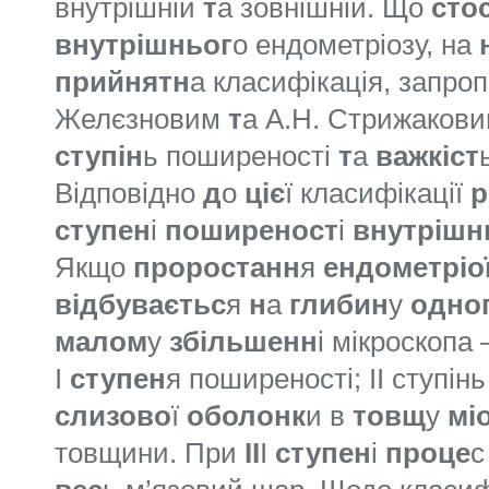
внутрішній
т
а зовнішній. Що
сто
внутрішньог
о ендометріозу, на
прийнятн
а класифікація, запроп
Желєзновим
т
а А.Н. Стрижакови
ступін
ь поширеності
т
а
важкіст
Відповідно
д
о
ціє
ї класифікації
р
ступен
і
поширеност
і
внутрішн
Якщо
проростанн
я
ендометріо
відбуваєтьс
я
н
а
глибин
у
одно
малом
у
збільшенн
і мікроскопа
І
ступен
я поширеності; ІІ ступін
слизово
ї
оболонк
и в
товщ
у
мі
товщини. При
ІІ
І
ступен
і
проце