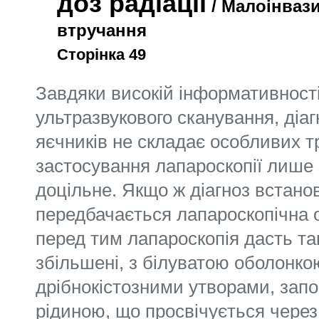
доз радіації
/ Малоінвази
втручання
Сторінка 49
Завдяки високій інформативності
ультразвукового сканування, діаг
яєчників не складає особливих т
застосування лапароскопії лише 
доцільне. Якщо ж діагноз встано
передбачається лапароскопічна 
перед тим лапароскопія дасть та
збільшені, з білуватою оболонко
дрібнокістозними утворами, за
рідиною, що просвічується через