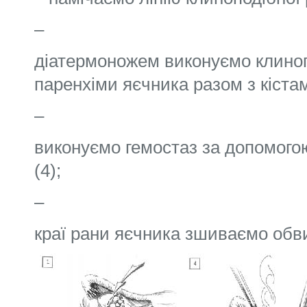
–
діатермоножем виконуємо клиноп
паренхіми яєчника разом з кістами
–
виконуємо гемостаз за допомогою
(4);
–
краї рани яєчника зшиваємо обв