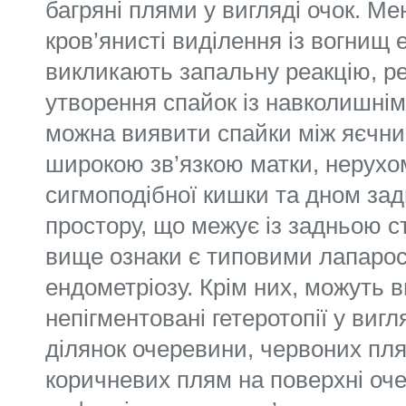
багряні плями у вигляді очок. М
кров’янисті виділення із вогнищ 
викликають запальну реакцію, ре
утворення спайок із навколишні
можна виявити спайки між яєчни
широкою зв’язкою матки, нерух
сигмоподібної кишки та дном зад
простору, що межує із задньою с
вище ознаки є типовими лапарос
ендометріозу. Крім них, можуть 
непігментовані гетеротопії у виг
ділянок очеревини, червоних пля
коричневих плям на поверхні оч