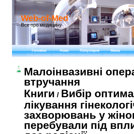
Web-of-Med
Все про медицину
Головна
Нове
Популярне
Мапа
Малоінвазивні опер
втручання
Книги
Вибір оптима
/
лікування гінеколог
захворювань у жінок
перебували під впл