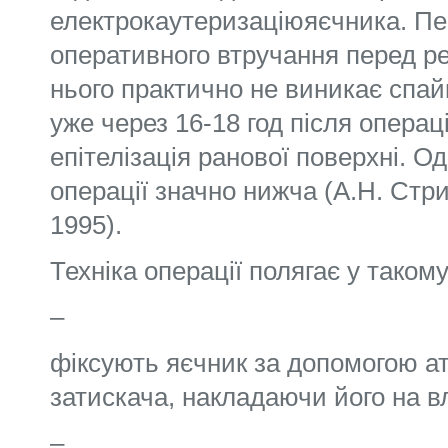
електрокаутеризаціюяєчника. Пе
оперативного втручання перед ре
нього практично не виникає спай
уже через 16-18 год після операц
епітелізація ранової поверхні. Од
операції значно нижча (А.Н. Стр
1995).
Техніка операції полягає у такому
–
фіксують яєчник за допомогою а
затискача, накладаючи його на вл
–