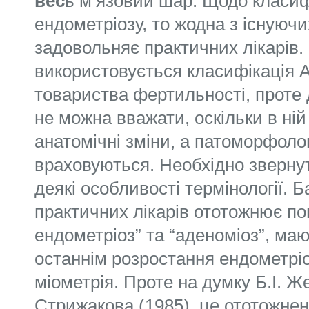
вес
ь м’язовий шар. Щодо класиф
ендометріозу, то жодна з існуючи
задовольняє практичних лікарів. 
використовується класифікація 
товариства фертильності, проте 
не можна вважати, оскільки в н
анатомічні зміни, а патоморфолог
враховуються. Необхідно звернут
деякі особливості термінології. Б
практичних лікарів ототожнює по
ендометріоз” та “аденоміоз”, маю
останнім розростання ендометріо
міометрія. Проте на думку Б.І. Ж
Стрижакова (1985), це ототожне