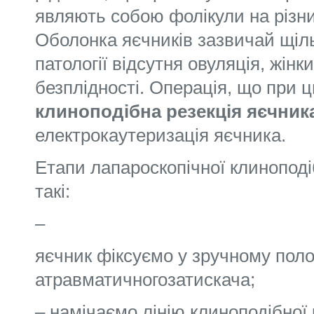
являють собою фолікули на різни
Оболонка яєчників зазвичай щіль
патології відсутня овуляція, жін
безплідності. Операція, що при 
клиноподібна резекція яєчник
електрокаутеризація яєчника.
Етапи лапароскопічної клиноподі
такі:
–
яєчник фіксуємо у зручному пол
атравматичногозатискача;
– намічаємо лінію клиноподібної р