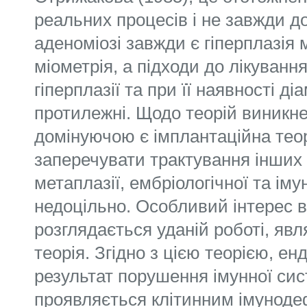
реальних процесів і не завжди до
аденоміозі завжди є гіперплазія 
міометрія, а підходи до лікування
гіперплазії та при її наявності д
протилежні. Щодо теорій виникне
домінуючою є імплантаційна теор
заперечувати трактування інших 
метаплазії, ембріологічної та іму
недоцільно. Особливий інтерес в 
розглядається уданій роботі, яв
теорія. Згідно з цією теорією, ен
результат порушення імунної си
проявляється клітинним імуноде