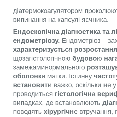
діатермокоагулятором проколюють
випинання на капсулі яєчника.
Ендоскопічна діагностика та л
ендометріозу.
Ендометріоз – за
характеризуєтьс
я
розростанн
щозагістологічною
будово
ю
наг
замежаминормального
розташу
оболонк
и матки. Істинну
частот
встановит
и важко, оскільки
н
е 
проводиться
гістологічн
а
вериф
випадках, де встановлюють
діаг
поводять
хірургічн
е втручання, 