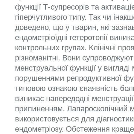
функції Т-супресорів та активац
гіперчутливого типу. Так чи інакш
доведено, що у тварин, які зазна
ендометріоїдні гетеротопії виника
контрольних групах. Клінічні про
різноманітні. Вони супроводжую
менструальної функції у вигляді
порушеннями репродуктивної фун
типовою ознакою єнаявність бол
виникає напередодні менструації і
припиненням. Лапароскопічний 
використовується для діагностик
ендометріозу. Обстеження кращ