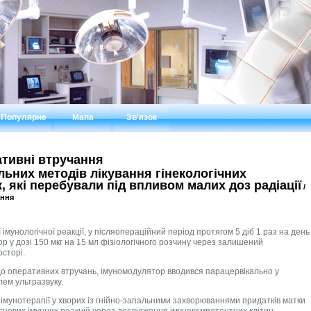
Популярне
Мапа
Зв'язок
ативні втручання
ьних методів лікування гінекологічних
, які перебували під впливом малих доз радіації
/
ання
імунологічної реакції, у післяопераційний період протягом 5 діб 1 раз на день
 у дозі 150 мкг на 15 мл фізіологічного розчину через залишений
сторі.
 до оперативних втручань, імуномодулятор вводився парацервікально у
лем ультразвуку.
ї імунотерапії у хворих із гнійно-запальними захворюваннями придатків матки
цевих імунних реакцій через дослідження імунокомпетентних клітин