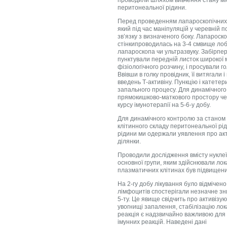
перитонеальної рідини.
Перед проведенням лапароскопічних о
який під час маніпуляцій у черевній 
зв’язку з визначеного боку. Лапароск
стінкипроводилась на 3-4 смвище лобк
лапароскопа чи ультразвуку. Забірпе
пунктували передній листок широкої м
фізіологічного розчину, і просували г
Ввівши в голку провідник, її витягали
введень Т-активіну. Пункцію і катет
запального процесу. Для динамічног
прямокишково-маткового простору чер
курсу імунотерапії на 5-6-у добу.
Для динамічного контролю за станом 
клітинного складу перитонеальної ріди
рідини ми одержали уявлення про акти
ділянки.
Проводили дослідження вмісту нуклеї
основної групи, яким здійснювали лок
плазматичних клітинах був підвищеним
На 2-гу добу лікування було відмічен
лімфоцитів спостерігали незначне зн
5-ту. Це явище свідчить про активізу
увогнищі запалення, стабілізацію лок
реакція є надзвичайно важливою для 
імунних реакцій. Наведені дані