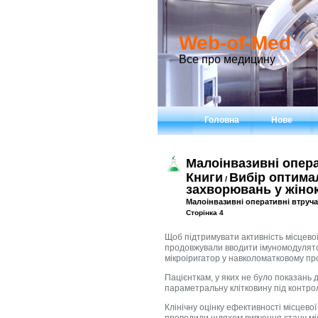
Web-of-Med
Все про медицину
Головна
Нове
Малоінвазивні опер
Книги
Вибір оптимал
/
захворювань у жінок
Малоінвазивні оперативні втруч
Сторінка 4
Щоб підтримувати активність місцевої 
продовжували вводити імуномодулятор
мікроіригатор у навколоматковому про
Пацієнткам, у яких не було показань
параметральну клітковину під контро
Клінічну оцінку ефективності місцево
проводили шляхом вивчення стану міс