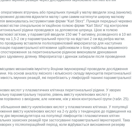
перативних втручань або прицільних пункцій у матку вводили зонд (канюлю)
порожнині дозволяв відхилити матку і цим самим натягнути широку маткову
опія виконувалась інструментами фірми “Karl Storz”. Пункція передньої черевно
ової кістки спеціальною ін’єкційною голкою фірми “Кarl Storz” під контролем
ритонеальної рідини проводився за допомогою шприца. Цією ж голкою
аткової зв’язки, у параметрій вводили 150 мкг Т-активіну, розведеного в 10 мл
олку на 1,5-2 см у параметральний простір на відстані 2 см від ребра матки.
 і по провіднику вставляли поліхлорвініловий мікроіригатор для наступних
еризацію параметральної клітковини здійснювали з боку найбільш вираженого
о спостереження за перитонеальною рідиною виконували дренування
ез здухвинну ділянку. Мікроіригатор і дренаж забирали після проведення
місцевих механізмів імунітету йоцінки імунокорекції проводили дослідження
ни. На основі аналізу якісного і кількісного складу імуноцитів перитонеальної
вність імунних реакцій, які перебігають у лімфоїдній тканині параметральної
нових кислот у плазматичних клітинах перитонеальної рідини. У хворих
альну параметральну терапію, рівень вмісту нуклеїнових кислот у
 порівняно з вихідним, але нижчим, ніж у жінок контрольної групи (табл. 25).
о збільшення вмісту нуклеїнових кислот у плазматичних клітинах. У популяції
иження вмісту нуклеїнових кислот на 2-гу добу з тенденцією до підвищення на
ючу дію імуномодулятора на популяції лімфоцитів і плазматичних клітин
альних захисних реакцій при застосуванні параметральної імунотерапії. Така
хворих у післяопераційний період, коли відбувається виснаження резерву